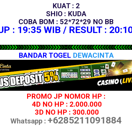
KUAT : 2
SHIO : KUDA
COBA BOM : 52*72*29 NO BB
P : 19:35 WIB / RESULT : 20:1
BANDAR TOGEL
DEWACINTA
PROMO JP NOMOR HP :
4D NO HP : 2.000.000
3D NO HP : 300.000
+6285211091884
Whatsapp :