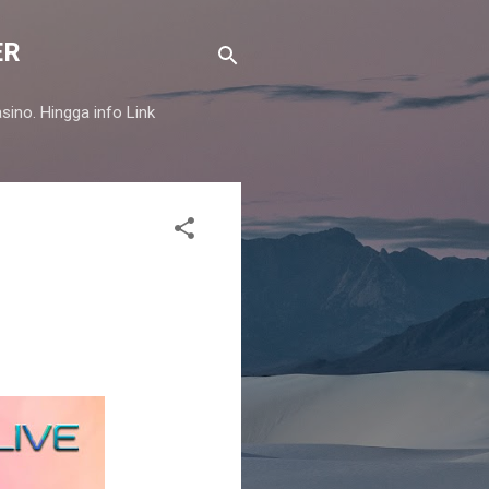
ER
sino. Hingga info Link