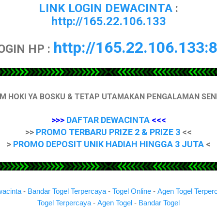
LINK LOGIN DEWACINTA
:
http://165.22.106.133
http://165.22.106.133:
OGIN HP :
M HOKI YA BOSKU & TETAP UTAMAKAN PENGALAMAN SENDIR
>>>
DAFTAR DEWACINTA
<<<
>>
PROMO TERBARU PRIZE 2 & PRIZE 3
<<
>
PROMO DEPOSIT UNIK HADIAH HINGGA 3 JUTA
<
acinta
-
Bandar Togel Terpercaya
-
Togel Online
-
Agen Togel Terper
Togel Terpercaya
-
Agen Togel
-
Bandar Togel