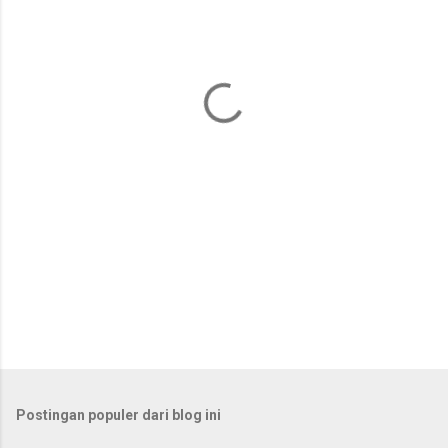
n
t
a
r
Postingan populer dari blog ini