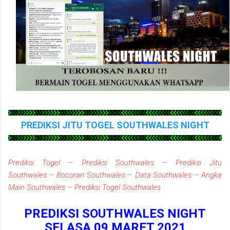
PREDIKSI JITU TOGEL
SOUTHWALES NIGHT
Prediksi Togel
–
Prediksi Southwales
–
Prediksi Jitu
Southwales
–
Bocoran Southwales
–
Data Southwales
–
Angka
Main Southwales
–
Prediksi Togel Southwales
PREDIKSI SOUTHWALES NIGHT
SELASA 09 MARET 2021