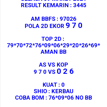
RESULT KEMARIN : 3445
AM BBFS : 97026
9 7 0
POLA 2D EKOR
TOP 2D :
79*70*72*76*09*06*29*20*26*69*
AMAN BB
AS VS KOP
0 2 6
9 7 0
VS
KUAT : 0
SHIO : KERBAU
COBA BOM : 76*09*06 NO BB