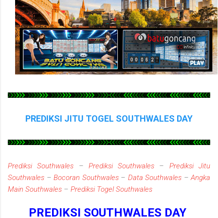
PREDIKSI JITU TOGEL
SOUTHWALES DAY
Prediksi Southwales
–
Prediksi Southwales
–
Prediksi Jitu
Southwales
–
Bocoran Southwales
–
Data Southwales
–
Angka
Main Southwales
–
Prediksi Togel Southwales
PREDIKSI SOUTHWALES DAY