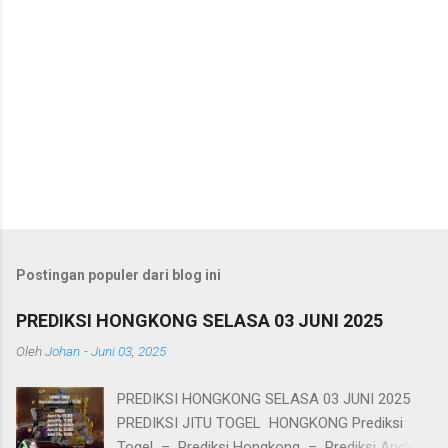
Postingan populer dari blog ini
PREDIKSI HONGKONG SELASA 03 JUNI 2025
Oleh
Johan
-
Juni 03, 2025
PREDIKSI HONGKONG SELASA 03 JUNI 2025
PREDIKSI JITU TOGEL HONGKONG Prediksi
Togel – Prediksi Hongkong – Prediksi Angka