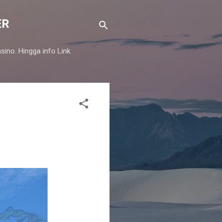
ER
sino. Hingga info Link