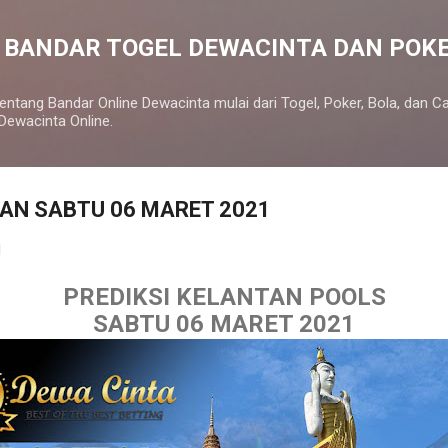
Langsung ke konten utama
 BANDAR TOGEL DEWACINTA DAN POK
ntang Bandar Online Dewacinta mulai dari Togel, Poker, Bola, dan Ca
i Dewacinta Online.
TAN SABTU 06 MARET 2021
1
PREDIKSI KELANTAN POOLS
SABTU 06 MARET 2021