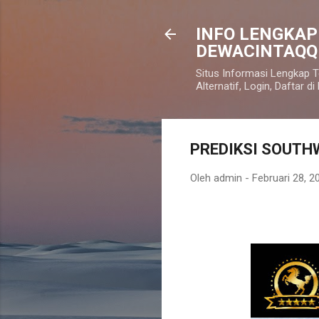
INFO LENGKAP
DEWACINTAQQ
Situs Informasi Lengkap Te
Alternatif, Login, Daftar d
PREDIKSI SOUTH
Oleh
admin
-
Februari 28, 2