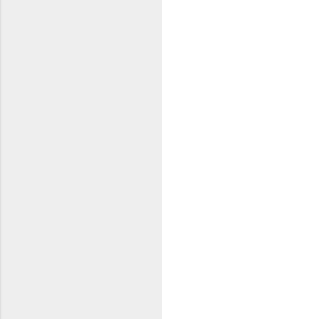
K
o
m
e
n
t
a
r