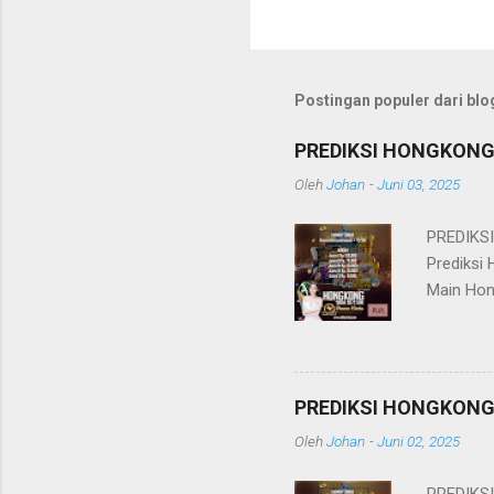
Postingan populer dari blog
PREDIKSI HONGKONG 
Oleh
Johan
-
Juni 03, 2025
PREDIKS
Prediksi
Main Ho
KEMARIN 
AMAN BB 
WIB / R
25.000 
PREDIKSI HONGKONG 
https://
Oleh
Johan
-
Juni 02, 2025
UTAMAKA
PRIZE 3 <
PREDIKSI