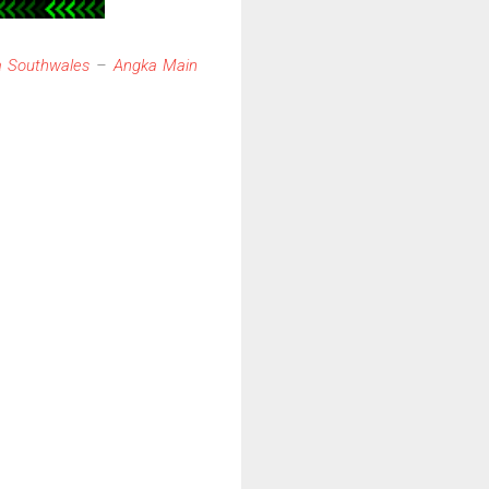
a Southwales
–
Angka Main