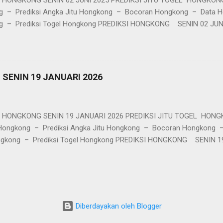
g – Prediksi Angka Jitu Hongkong – Bocoran Hongkong – Data 
g – Prediksi Togel Hongkong PREDIKSI HONGKONG SENIN 02 JUN
BBFS : 96843 POLA 2D EKOR 8 4 3 TOP 2D : 69*68*64*63*89*83*4
8 VS 8 4 3 KUAT : 8 SHIO : KELINCI COBA BOM : 63*89*83 NO BB TUT
IB BANDAR TOGEL DEWACINTA MINIMAL TRANSFER BOLA / CASINO 
 5% Whatsapp : +6285211091884 LINK LOGIN DEWACINTA : https:/
SENIN 19 JANUARI 2026
tps://wap.drakorcinta.com/ SALAM HOKI YA BOSKU & TETAP UTA
 DAFTAR DEWACINTA <<< >> PROMO TERBARU PRIZE 2 & PRIZE 3 <<
I HONGKONG SENIN 19 JANUARI 2026 PREDIKSI JITU TOGEL HONGK
 Hongkong – Prediksi Angka Jitu Hongkong – Bocoran Hongkong
ngkong – Prediksi Togel Hongkong PREDIKSI HONGKONG SENIN 1
: 2771 M BBFS : 63148 POLA 2D EKOR 1 4 8 TOP 2D : 63*61*31*
 KOP 6 3 1 VS 1 4 8 KUAT : 1 SHIO : HARIMAU COBA BOM : 34*46
TA MINIMAL DEPOSIT POKER Rp. 20.000 Whatsapp : +62852613521
A : http://165.22.106.133 LOGIN HP : http://165.22.106.133:88 S
TAMAKAN PENGALAMAN SENDIRI !!! >>> DAFTAR DEWACINTA <<<
Diberdayakan oleh Blogger
rpercaya - Togel Online - Agen Togel Terpercaya Togel Terpercaya 