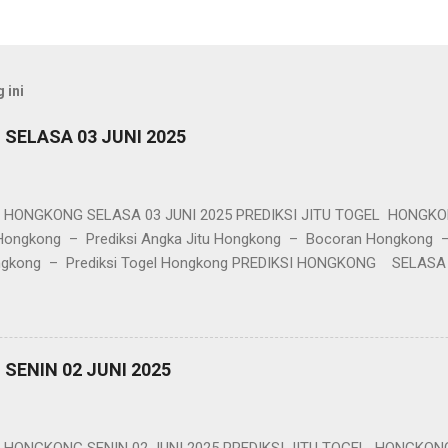
 ini
SELASA 03 JUNI 2025
I HONGKONG SELASA 03 JUNI 2025 PREDIKSI JITU TOGEL HONGKON
 Hongkong – Prediksi Angka Jitu Hongkong – Bocoran Hongkong
ngkong – Prediksi Togel Hongkong PREDIKSI HONGKONG SELASA 
: 6112 AM BBFS : 75324 POLA 2D EKOR 3 2 4 TOP 2D : 57*53*52*
AS VS KOP 7 5 3 VS 3 2 4 KUAT : 3 SHIO : NAGA COBA BOM : 37*3
ESULT : 23:00 WIB BANDAR TOGEL DEWACINTA MINIMAL TRANSFER B
Cashback Mingguan 5% Whatsapp : +6285211091884 LINK LOGIN D
SENIN 02 JUNI 2025
drakorcinta.com/ LOGIN HP : https://wap.drakorcinta.com/ SALAM 
N PENGALAMAN SENDIRI !!! >>> DAFTAR DEWACINTA <<< >> P
< ...
 HONGKONG SENIN 02 JUNI 2025 PREDIKSI JITU TOGEL HONGKONG P