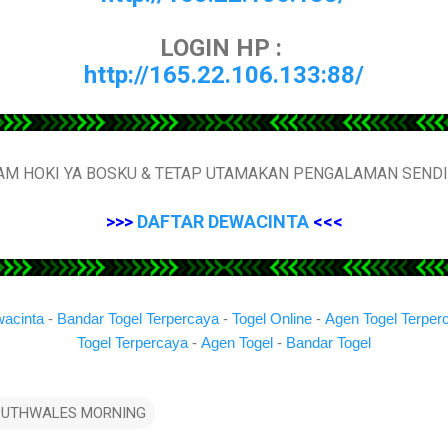
LOGIN HP :
http://165.22.106.133:88/
AM HOKI YA BOSKU & TETAP UTAMAKAN PENGALAMAN SENDIRI
>>>
DAFTAR DEWACINTA
<<<
acinta
-
Bandar Togel Terpercaya
-
Togel Online
-
Agen Togel Terper
Togel Terpercaya
-
Agen Togel
-
Bandar Togel
SOUTHWALES MORNING