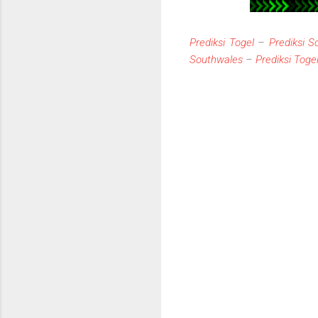
Prediksi Togel
–
Prediksi S
Southwales
–
Prediksi Toge