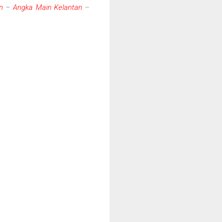
n
–
Angka Main
Kelantan
–