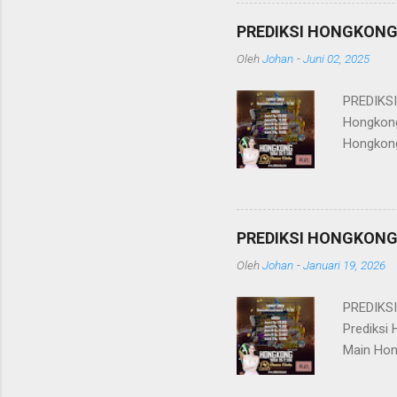
WIB / R
25.000 
PREDIKSI HONGKONG 
https://
Oleh
Johan
-
Juni 02, 2025
UTAMAKA
PRIZE 3 <
PREDIKSI
Hongkon
Hongkon
9386 AM 
KOP 9 6 
23:00 W
Mingguan
PREDIKSI HONGKONG 
HP : ht
Oleh
Johan
-
Januari 19, 2026
!!! >>>
PREDIKS
Prediksi
Main Ho
KEMARIN 
BB AS VS