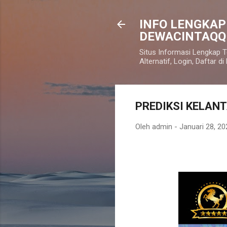
INFO LENGKAP
DEWACINTAQQ
Situs Informasi Lengkap Te
Alternatif, Login, Daftar d
PREDIKSI KELANT
Oleh
admin
-
Januari 28, 20