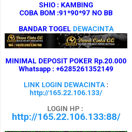
SHIO : KAMBING
COBA BOM :
91*90*97
NO BB
BANDAR TOGEL
DEWACINTA
MINIMAL DEPOSIT POKER Rp.20.000
Whatsapp : +6285261352149
LINK LOGIN DEWACINTA
:
http://165.22.106.133/
LOGIN HP :
http://165.22.106.133:88/