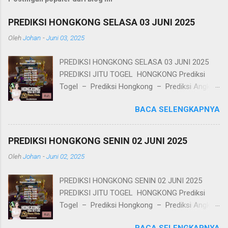
PREDIKSI HONGKONG SELASA 03 JUNI 2025
Oleh
Johan
-
Juni 03, 2025
PREDIKSI HONGKONG SELASA 03 JUNI 2025
PREDIKSI JITU TOGEL HONGKONG Prediksi
Togel – Prediksi Hongkong – Prediksi Angka
Jitu Hongkong – Bocoran Hongkong – Data
BACA SELENGKAPNYA
Hongkong – Angka Main Hongkong –
Prediksi Togel Hongkong PREDIKSI HONGKONG
SELASA 03 JUNI 2025 RESULT KEMARIN :
PREDIKSI HONGKONG SENIN 02 JUNI 2025
6112 AM BBFS : 75324 POLA 2D EKOR 3 2 4
Oleh
Johan
-
Juni 02, 2025
TOP 2D : 57*53*52*54*37*34*27*23*24*47
AMAN BB AS VS KOP 7 5 3 VS 3 2 4 KUAT : 3
PREDIKSI HONGKONG SENIN 02 JUNI 2025
SHIO : NAGA COBA BOM : 37*34*27 NO BB
PREDIKSI JITU TOGEL HONGKONG Prediksi
TUTUP : 22:30 WIB / RESULT : 23:00 WIB
Togel – Prediksi Hongkong – Prediksi Angka
BANDAR TOGEL DEWACINTA MINIMAL
Jitu Hongkong – Bocoran Hongkong – Data
TRANSFER BOLA / CASINO : Rp. 25.000