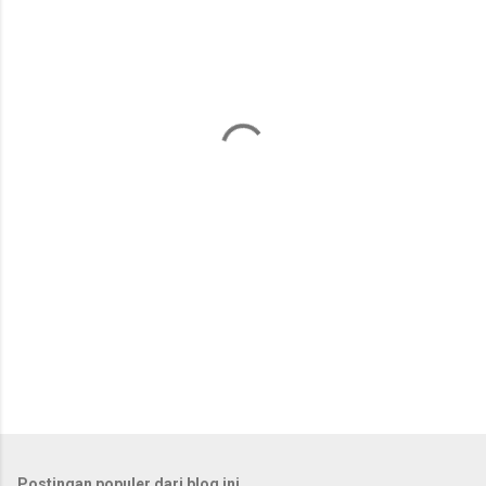
e
n
t
a
r
Postingan populer dari blog ini