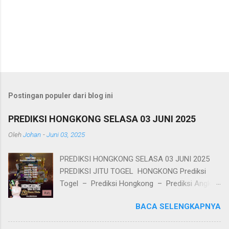
Postingan populer dari blog ini
PREDIKSI HONGKONG SELASA 03 JUNI 2025
Oleh
Johan
-
Juni 03, 2025
PREDIKSI HONGKONG SELASA 03 JUNI 2025
PREDIKSI JITU TOGEL HONGKONG Prediksi
Togel – Prediksi Hongkong – Prediksi Angka
Jitu Hongkong – Bocoran Hongkong – Data
BACA SELENGKAPNYA
Hongkong – Angka Main Hongkong –
Prediksi Togel Hongkong PREDIKSI HONGKONG