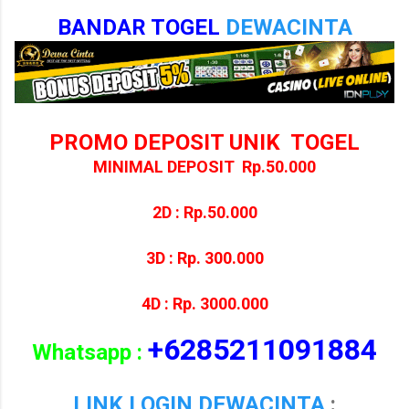
BANDAR TOGEL
DEWACINTA
PROMO DEPOSIT UNIK TOGEL
MINIMAL DEPOSIT Rp.50.000
2D : Rp.50.000
3D : Rp. 300.000
4D : Rp. 3000.000
+6285211091884
Whatsapp :
LINK LOGIN DEWACINTA
: