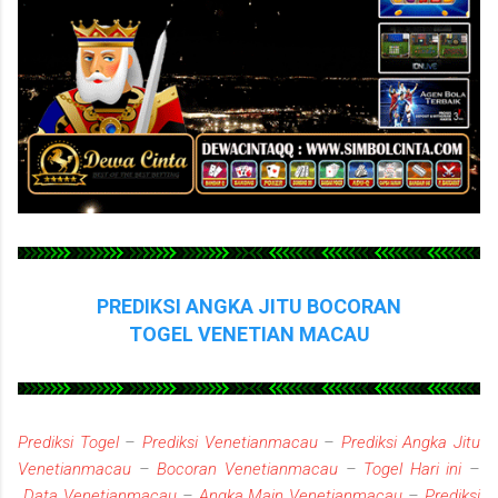
PREDIKSI ANGKA JITU BOCORAN
TOGEL
VENETIAN MACAU
Prediksi Togel
–
Prediksi Venetianmacau
–
Prediksi Angka Jitu
Venetianmacau
–
Bocoran Venetianmacau
–
Togel Hari ini
–
Data Venetianmacau
–
Angka Main Venetianmacau
–
Prediksi