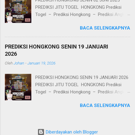
SHIO : NAGA COBA BOM : 37*34*27 NO BB
PREDIKSI JITU TOGEL HONGKONG Prediksi
TUTUP : 22:30 WIB / RESULT : 23:00 WIB
Togel – Prediksi Hongkong – Prediksi Angka
BANDAR TOGEL DEWACINTA MINIMAL
Jitu Hongkong – Bocoran Hongkong – Data
TRANSFER BOLA / CASINO : Rp. 25.000
BACA SELENGKAPNYA
Hongkong – Angka Main Hongkong –
Cashback Mingguan 5% Whatsapp :
Prediksi Togel Hongkong PREDIKSI HONGKONG
+6285211091884 LINK LOGIN DEWACINTA :
SENIN 02 JUNI 2025 RESULT KEMARIN : 9386
https://drakorcinta.com/ LOGIN HP :
PREDIKSI HONGKONG SENIN 19 JANUARI
AM BBFS : 96843 POLA 2D EKOR 8 4 3 TOP 2D :
https://wap.drakorcinta.com/ SALAM HOKI YA
2026
69*68*64*63*89*83*49*48*43*39 AMAN BB AS
BOSKU & TETAP UTAMAKAN PENGALAMAN
Oleh
Johan
-
Januari 19, 2026
VS KOP 9 6 8 VS 8 4 3 KUAT : 8 SHIO : KELINCI
SENDIRI !!! >>> DAFTAR DEWACINTA <<< >>
COBA BOM : 63*89*83 NO BB TUTUP : 22:30
PROMO TERBARU PRIZE 2 & PRIZE 3 << ...
PREDIKSI HONGKONG SENIN 19 JANUARI 2026
WIB / RESULT : 23:00 WIB BANDAR TOGEL
PREDIKSI JITU TOGEL HONGKONG Prediksi
DEWACINTA MINIMAL TRANSFER BOLA /
Togel – Prediksi Hongkong – Prediksi Angka
CASINO : Rp. 25.000 Cashback Mingguan 5%
Jitu Hongkong – Bocoran Hongkong – Data
Whatsapp : +6285211091884 LINK LOGIN
BACA SELENGKAPNYA
Hongkong – Angka Main Hongkong –
DEWACINTA : https://drakorcinta.com/ LOGIN
Prediksi Togel Hongkong PREDIKSI HONGKONG
HP : https://wap.drakorcinta.com/ SALAM HOKI
SENIN 19 JANUARI 2026 RESULT KEMARIN :
YA BOSKU & TETAP UTAMAKAN PENGALAMAN
2771 M BBFS : 63148 POLA 2D EKOR 1 4 8 TOP
SENDIRI !!! >>> DAFTAR DEWACINTA <<< >>
Diberdayakan oleh Blogger