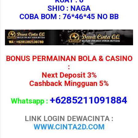
SHIO : NAGA
COBA BOM : 76*46*45 NO BB
BONUS PERMAINAN BOLA & CASINO
:
Next Deposit 3%
Cashback Mingguan 5%
+6285211091884
Whatsapp :
LINK LOGIN DEWACINTA :
WWW.CINTA2D.COM