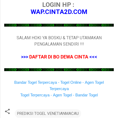
LOGIN HP :
WAP.CINTA2D.COM
SALAM HOKI YA BOSKU & TETAP UTAMAKAN
PENGALAMAN SENDIRI !!!
>>>
DAFTAR DI BO DEWA CINTA
<<<
Bandar Togel Terpercaya - Togel Online - Agen Togel
Terpercaya
Togel Terpercaya - Agen Togel - Bandar Togel
PREDIKSI TOGEL VENETIANMACAU