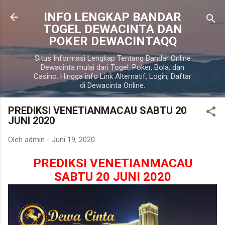
Langsung ke konten utama
INFO LENGKAP BANDAR
TOGEL DEWACINTA DAN
POKER DEWACINTAQQ
Situs Informasi Lengkap Tentang Bandar Online
Dewacinta mulai dari Togel, Poker, Bola, dan
Casino. Hingga info Link Alternatif, Login, Daftar
di Dewacinta Online.
PREDIKSI VENETIANMACAU SABTU 20
JUNI 2020
Oleh
admin
-
Juni 19, 2020
PREDIKSI VENETIANMACAU
SABTU 20
JUNI 2020