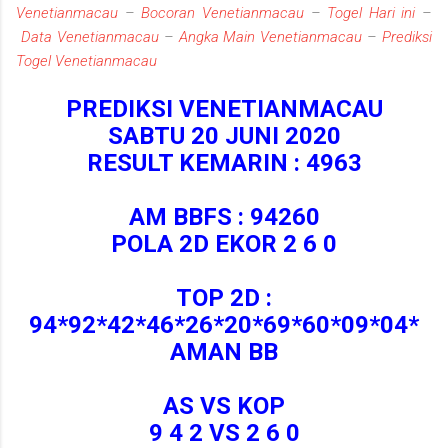
Venetianmacau
–
Bocoran Venetianmacau
–
Togel Hari ini
–
Data Venetianmacau
–
Angka Main Venetianmacau
–
Prediksi
Togel Venetianmacau
PREDIKSI VENETIANMACAU
SABTU 20 JUNI 2020
RESULT KEMARIN : 4963
AM BBFS : 94260
POLA 2D EKOR 2 6 0
TOP 2D :
94*92*42*46*26*20*69*60*09*04*
AMAN BB
AS VS KOP
9 4 2 VS 2 6 0