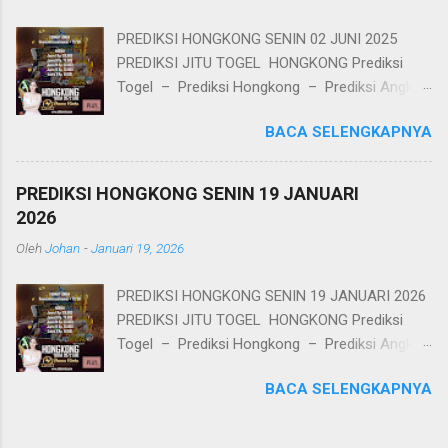
AMAN BB AS VS KOP 7 5 3 VS 3 2 4 KUAT : 3
PREDIKSI HONGKONG SENIN 02 JUNI 2025
SHIO : NAGA COBA BOM : 37*34*27 NO BB
PREDIKSI JITU TOGEL HONGKONG Prediksi
TUTUP : 22:30 WIB / RESULT : 23:00 WIB
Togel – Prediksi Hongkong – Prediksi Angka
BANDAR TOGEL DEWACINTA MINIMAL
Jitu Hongkong – Bocoran Hongkong – Data
TRANSFER BOLA / CASINO : Rp. 25.000
BACA SELENGKAPNYA
Hongkong – Angka Main Hongkong –
Cashback Mingguan 5% Whatsapp :
Prediksi Togel Hongkong PREDIKSI HONGKONG
+6285211091884 LINK LOGIN DEWACINTA :
SENIN 02 JUNI 2025 RESULT KEMARIN : 9386
https://drakorcinta.com/ LOGIN HP :
PREDIKSI HONGKONG SENIN 19 JANUARI
AM BBFS : 96843 POLA 2D EKOR 8 4 3 TOP 2D :
https://wap.drakorcinta.com/ SALAM HOKI YA
2026
69*68*64*63*89*83*49*48*43*39 AMAN BB AS
BOSKU & TETAP UTAMAKAN PENGALAMAN
Oleh
Johan
-
Januari 19, 2026
VS KOP 9 6 8 VS 8 4 3 KUAT : 8 SHIO : KELINCI
SENDIRI !!! >>> DAFTAR DEWACINTA <<< >>
COBA BOM : 63*89*83 NO BB TUTUP : 22:30
PROMO TERBARU PRIZE 2 & PRIZE 3 << ...
PREDIKSI HONGKONG SENIN 19 JANUARI 2026
WIB / RESULT : 23:00 WIB BANDAR TOGEL
PREDIKSI JITU TOGEL HONGKONG Prediksi
DEWACINTA MINIMAL TRANSFER BOLA /
Togel – Prediksi Hongkong – Prediksi Angka
CASINO : Rp. 25.000 Cashback Mingguan 5%
Jitu Hongkong – Bocoran Hongkong – Data
Whatsapp : +6285211091884 LINK LOGIN
BACA SELENGKAPNYA
Hongkong – Angka Main Hongkong –
DEWACINTA : https://drakorcinta.com/ LOGIN
Prediksi Togel Hongkong PREDIKSI HONGKONG
HP : https://wap.drakorcinta.com/ SALAM HOKI
SENIN 19 JANUARI 2026 RESULT KEMARIN :
YA BOSKU & TETAP UTAMAKAN PENGALAMAN