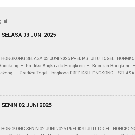
 ini
SELASA 03 JUNI 2025
I HONGKONG SELASA 03 JUNI 2025 PREDIKSI JITU TOGEL HONGKON
 Hongkong – Prediksi Angka Jitu Hongkong – Bocoran Hongkong
ngkong – Prediksi Togel Hongkong PREDIKSI HONGKONG SELASA 
: 6112 AM BBFS : 75324 POLA 2D EKOR 3 2 4 TOP 2D : 57*53*52*
AS VS KOP 7 5 3 VS 3 2 4 KUAT : 3 SHIO : NAGA COBA BOM : 37*3
ESULT : 23:00 WIB BANDAR TOGEL DEWACINTA MINIMAL TRANSFER B
Cashback Mingguan 5% Whatsapp : +6285211091884 LINK LOGIN D
SENIN 02 JUNI 2025
drakorcinta.com/ LOGIN HP : https://wap.drakorcinta.com/ SALAM 
N PENGALAMAN SENDIRI !!! >>> DAFTAR DEWACINTA <<< >> P
< ...
 HONGKONG SENIN 02 JUNI 2025 PREDIKSI JITU TOGEL HONGKONG P