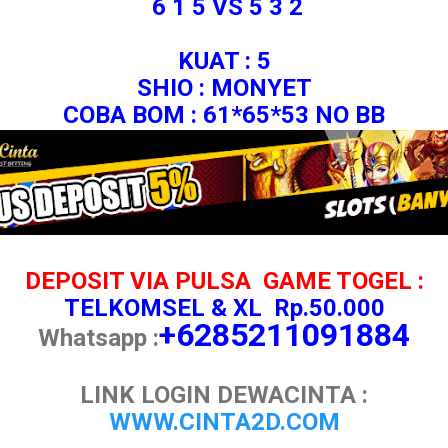
6 1 5 VS 5 3 2
KUAT : 5
SHIO : MONYET
COBA BOM : 61*65*53 NO BB
DEPOSIT VIA PULSA GAME TOGEL :
TELKOMSEL & XL Rp.50.000
+6285211091884
Whatsapp :
LINK LOGIN DEWACINTA :
WWW.CINTA2D.COM