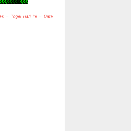
es
–
Togel Hari ini
–
Data