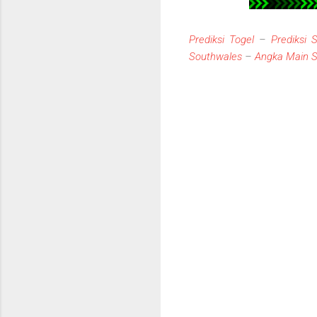
Prediksi Togel
–
Prediksi 
Southwales
–
Angka Main 