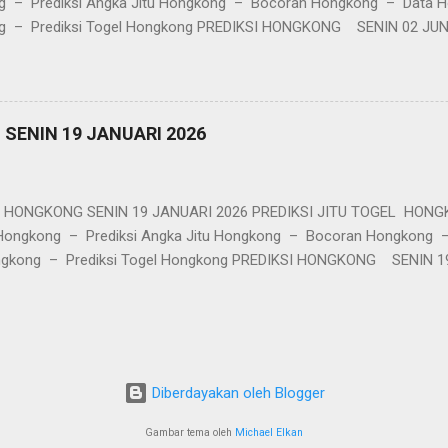
g – Prediksi Angka Jitu Hongkong – Bocoran Hongkong – Data 
g – Prediksi Togel Hongkong PREDIKSI HONGKONG SENIN 02 JUN
BBFS : 96843 POLA 2D EKOR 8 4 3 TOP 2D : 69*68*64*63*89*83*4
8 VS 8 4 3 KUAT : 8 SHIO : KELINCI COBA BOM : 63*89*83 NO BB TUT
IB BANDAR TOGEL DEWACINTA MINIMAL TRANSFER BOLA / CASINO 
 5% Whatsapp : +6285211091884 LINK LOGIN DEWACINTA : https:/
SENIN 19 JANUARI 2026
tps://wap.drakorcinta.com/ SALAM HOKI YA BOSKU & TETAP UTA
 DAFTAR DEWACINTA <<< >> PROMO TERBARU PRIZE 2 & PRIZE 3 <<
I HONGKONG SENIN 19 JANUARI 2026 PREDIKSI JITU TOGEL HONGK
 Hongkong – Prediksi Angka Jitu Hongkong – Bocoran Hongkong
ngkong – Prediksi Togel Hongkong PREDIKSI HONGKONG SENIN 1
: 2771 M BBFS : 63148 POLA 2D EKOR 1 4 8 TOP 2D : 63*61*31*
 KOP 6 3 1 VS 1 4 8 KUAT : 1 SHIO : HARIMAU COBA BOM : 34*46
TA MINIMAL DEPOSIT POKER Rp. 20.000 Whatsapp : +62852613521
A : http://165.22.106.133 LOGIN HP : http://165.22.106.133:88 S
TAMAKAN PENGALAMAN SENDIRI !!! >>> DAFTAR DEWACINTA <<<
Diberdayakan oleh Blogger
rpercaya - Togel Online - Agen Togel Terpercaya Togel Terpercaya 
Gambar tema oleh
Michael Elkan