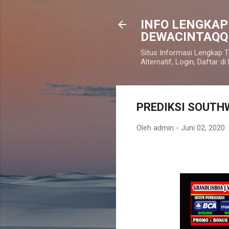
INFO LENGKAP
DEWACINTAQQ
Situs Informasi Lengkap Te
Alternatif, Login, Daftar d
PREDIKSI SOUTHW
Oleh
admin
-
Juni 02, 2020