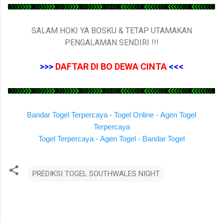
SALAM HOKI YA BOSKU & TETAP UTAMAKAN
PENGALAMAN SENDIRI !!!
>>>
DAFTAR DI BO DEWA CINTA
<<<
Bandar Togel Terpercaya - Togel Online - Agen Togel
Terpercaya
Togel Terpercaya - Agen Togel - Bandar Togel
PREDIKSI TOGEL SOUTHWALES NIGHT
K
o