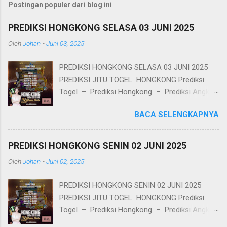
Postingan populer dari blog ini
PREDIKSI HONGKONG SELASA 03 JUNI 2025
Oleh
Johan
-
Juni 03, 2025
PREDIKSI HONGKONG SELASA 03 JUNI 2025
PREDIKSI JITU TOGEL HONGKONG Prediksi
Togel – Prediksi Hongkong – Prediksi Angka
Jitu Hongkong – Bocoran Hongkong – Data
BACA SELENGKAPNYA
Hongkong – Angka Main Hongkong –
Prediksi Togel Hongkong PREDIKSI HONGKONG
SELASA 03 JUNI 2025 RESULT KEMARIN :
PREDIKSI HONGKONG SENIN 02 JUNI 2025
6112 AM BBFS : 75324 POLA 2D EKOR 3 2 4
Oleh
Johan
-
Juni 02, 2025
TOP 2D : 57*53*52*54*37*34*27*23*24*47
AMAN BB AS VS KOP 7 5 3 VS 3 2 4 KUAT : 3
PREDIKSI HONGKONG SENIN 02 JUNI 2025
SHIO : NAGA COBA BOM : 37*34*27 NO BB
PREDIKSI JITU TOGEL HONGKONG Prediksi
TUTUP : 22:30 WIB / RESULT : 23:00 WIB
Togel – Prediksi Hongkong – Prediksi Angka
BANDAR TOGEL DEWACINTA MINIMAL
Jitu Hongkong – Bocoran Hongkong – Data
TRANSFER BOLA / CASINO : Rp. 25.000