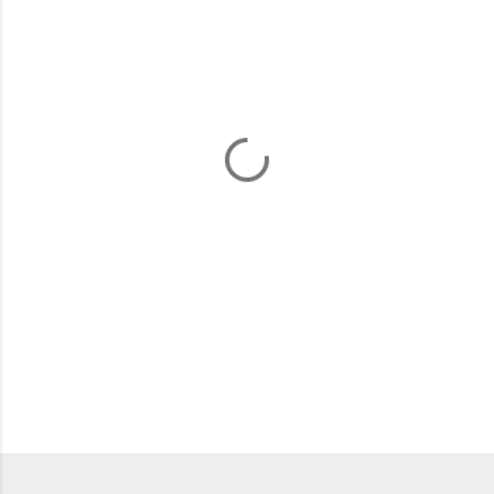
m
e
n
t
a
r