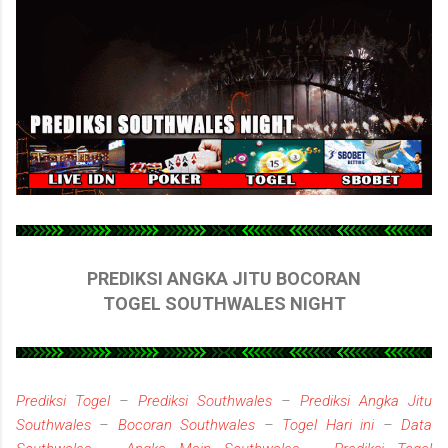
PREDIKSI ANGKA JITU BOCORAN
TOGEL
SOUTHWALES NIGHT
Prediksi Togel
–
Prediksi Southwales
–
Prediksi Angka Jitu
Southwales
–
Bocoran Southwales
–
Togel Hari ini
–
Data