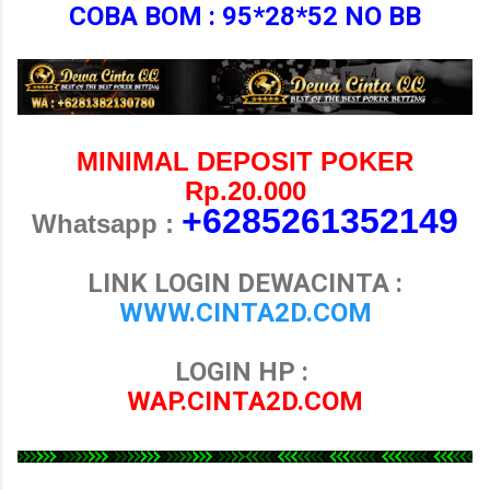
COBA BOM : 95*28*52 NO BB
MINIMAL DEPOSIT POKER
Rp.20.000
+6285261352149
Whatsapp :
LINK LOGIN DEWACINTA :
WWW.CINTA2D.COM
LOGIN HP :
WAP.CINTA2D.COM