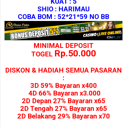
KUAT : 5
SHIO : HARIMAU
COBA BOM : 52*21*59 NO BB
MINIMAL DEPOSIT
Rp.50.000
TOGEL
DISKON & HADIAH SEMUA PASARAN
:
3D 59% Bayaran x400
4D 66% Bayaran x3.000
2D Depan 27% Bayaran x65
2D Tengah 27% Bayaran x65
2D Belakang 29% Bayaran x70