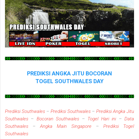
PREDIKSI ANGKA JITU BOCORAN
TOGEL
SOUTHWALES DAY
Prediksi Southwales
–
Prediksi Southwales
–
Prediksi Angka Jitu
Southwales
–
Bocoran Southwales
–
Togel Hari ini
–
Data
Southwales
–
Angka Main Singapore
–
Prediksi Togel
Southwales