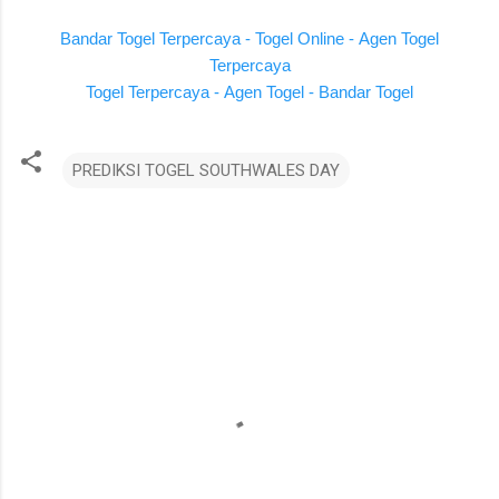
Bandar Togel Terpercaya - Togel Online - Agen Togel
Terpercaya
Togel Terpercaya - Agen Togel - Bandar Togel
PREDIKSI TOGEL SOUTHWALES DAY
K
o
m
e
n
t
a
r