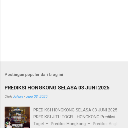
Postingan populer dari blog ini
PREDIKSI HONGKONG SELASA 03 JUNI 2025
Oleh
Johan
-
Juni 03, 2025
PREDIKSI HONGKONG SELASA 03 JUNI 2025
PREDIKSI JITU TOGEL HONGKONG Prediksi
Togel – Prediksi Hongkong – Prediksi Angka