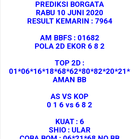
PREDIKSI
BORGATA
RABU 10
JUNI 2020
RESULT KEMARIN : 7964
AM BBFS : 01682
POLA 2D EKOR 6 8 2
TOP 2D :
01*06*16*18*68*62*80*82*20*21*
AMAN BB
AS VS KOP
0 1 6 vs 6 8 2
KUAT : 6
SHIO : ULAR
COBA BOM : 06
*21*68
NO BB