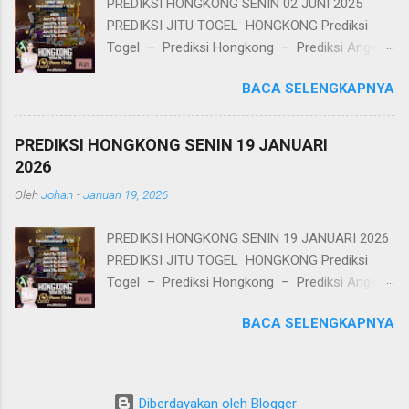
PREDIKSI HONGKONG SENIN 02 JUNI 2025
SHIO : NAGA COBA BOM : 37*34*27 NO BB
PREDIKSI JITU TOGEL HONGKONG Prediksi
TUTUP : 22:30 WIB / RESULT : 23:00 WIB
Togel – Prediksi Hongkong – Prediksi Angka
BANDAR TOGEL DEWACINTA MINIMAL
Jitu Hongkong – Bocoran Hongkong – Data
TRANSFER BOLA / CASINO : Rp. 25.000
BACA SELENGKAPNYA
Hongkong – Angka Main Hongkong –
Cashback Mingguan 5% Whatsapp :
Prediksi Togel Hongkong PREDIKSI HONGKONG
+6285211091884 LINK LOGIN DEWACINTA :
SENIN 02 JUNI 2025 RESULT KEMARIN : 9386
https://drakorcinta.com/ LOGIN HP :
PREDIKSI HONGKONG SENIN 19 JANUARI
AM BBFS : 96843 POLA 2D EKOR 8 4 3 TOP 2D :
https://wap.drakorcinta.com/ SALAM HOKI YA
2026
69*68*64*63*89*83*49*48*43*39 AMAN BB AS
BOSKU & TETAP UTAMAKAN PENGALAMAN
Oleh
Johan
-
Januari 19, 2026
VS KOP 9 6 8 VS 8 4 3 KUAT : 8 SHIO : KELINCI
SENDIRI !!! >>> DAFTAR DEWACINTA <<< >>
COBA BOM : 63*89*83 NO BB TUTUP : 22:30
PROMO TERBARU PRIZE 2 & PRIZE 3 << ...
PREDIKSI HONGKONG SENIN 19 JANUARI 2026
WIB / RESULT : 23:00 WIB BANDAR TOGEL
PREDIKSI JITU TOGEL HONGKONG Prediksi
DEWACINTA MINIMAL TRANSFER BOLA /
Togel – Prediksi Hongkong – Prediksi Angka
CASINO : Rp. 25.000 Cashback Mingguan 5%
Jitu Hongkong – Bocoran Hongkong – Data
Whatsapp : +6285211091884 LINK LOGIN
BACA SELENGKAPNYA
Hongkong – Angka Main Hongkong –
DEWACINTA : https://drakorcinta.com/ LOGIN
Prediksi Togel Hongkong PREDIKSI HONGKONG
HP : https://wap.drakorcinta.com/ SALAM HOKI
SENIN 19 JANUARI 2026 RESULT KEMARIN :
YA BOSKU & TETAP UTAMAKAN PENGALAMAN
2771 M BBFS : 63148 POLA 2D EKOR 1 4 8 TOP
SENDIRI !!! >>> DAFTAR DEWACINTA <<< >>
Diberdayakan oleh Blogger