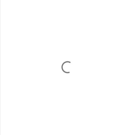
K
o
m
e
n
t
a
r