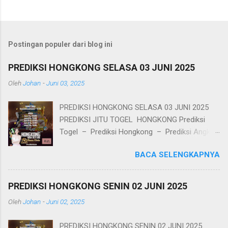
Postingan populer dari blog ini
PREDIKSI HONGKONG SELASA 03 JUNI 2025
Oleh
Johan
-
Juni 03, 2025
PREDIKSI HONGKONG SELASA 03 JUNI 2025
PREDIKSI JITU TOGEL HONGKONG Prediksi
Togel – Prediksi Hongkong – Prediksi Angka
Jitu Hongkong – Bocoran Hongkong – Data
BACA SELENGKAPNYA
Hongkong – Angka Main Hongkong –
Prediksi Togel Hongkong PREDIKSI HONGKONG
SELASA 03 JUNI 2025 RESULT KEMARIN :
PREDIKSI HONGKONG SENIN 02 JUNI 2025
6112 AM BBFS : 75324 POLA 2D EKOR 3 2 4
Oleh
Johan
-
Juni 02, 2025
TOP 2D : 57*53*52*54*37*34*27*23*24*47
AMAN BB AS VS KOP 7 5 3 VS 3 2 4 KUAT : 3
PREDIKSI HONGKONG SENIN 02 JUNI 2025