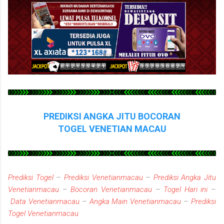
PREDIKSI ANGKA JITU BOCORAN
TOGEL
VENETIAN MACAU
Prediksi Togel
–
Prediksi Venetianmacau
–
Prediksi Angka Jitu
Venetianmacau
–
Bocoran Venetianmacau
–
Togel Hari ini
–
Data Venetianmacau
–
Angka Main Venetianmacau
–
Prediksi
Togel Venetianmacau