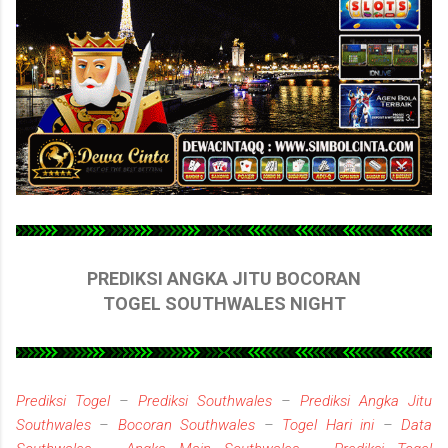
PREDIKSI ANGKA JITU BOCORAN
TOGEL
SOUTHWALES NIGHT
Prediksi Togel
–
Prediksi Southwales
–
Prediksi Angka Jitu
Southwales
–
Bocoran Southwales
–
Togel Hari ini
–
Data