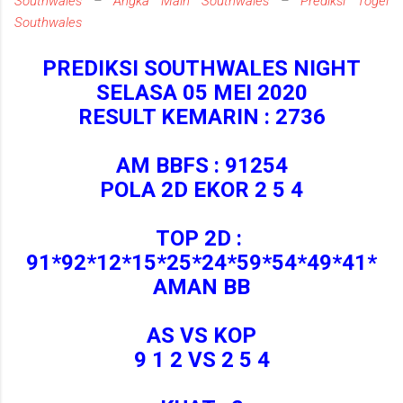
Southwales
–
Angka Main Southwales
–
Prediksi Togel
Southwales
PREDIKSI SOUTHWALES NIGHT
SELASA 05 MEI 2020
RESULT KEMARIN : 2736
AM BBFS : 91254
POLA 2D EKOR 2 5 4
TOP 2D :
91*92*12*15*25*24*59*54*49*41*
AMAN BB
AS VS KOP
9 1 2 VS 2 5 4