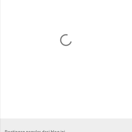
e
n
t
a
r
Postingan populer dari blog ini