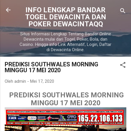
Langsung ke konten utama
INFO LENGKAP BANDAR
TOGEL DEWACINTA DAN
POKER DEWACINTAQQ
Situs Informasi Lengkap Tentang Bandar Online
Dewacinta mulai dari Togel, Poker, Bola, dan
Casino. Hingga info Link Alternatif, Login, Daftar
di Dewacinta Online.
PREDIKSI SOUTHWALES MORNING
MINGGU 17 MEI 2020
Oleh
admin
-
Mei 17, 2020
PREDIKSI SOUTHWALES MORNING
MINGGU 17 MEI 2020