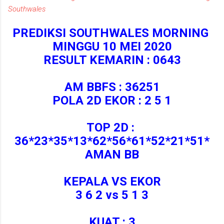
Southwales
PREDIKSI SOUTHWALES MORNING
MINGGU 10 MEI 2020
RESULT KEMARIN : 0643
AM BBFS :
36251
POLA 2D EKOR : 2 5 1
TOP 2D :
36*23*35*13*62*56*61*52*21*51*
AMAN BB
KEPALA VS EKOR
3 6 2 vs 5 1 3
KUAT : 3