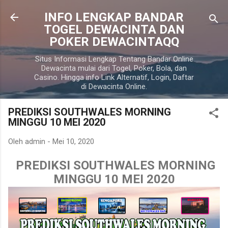
Langsung ke konten utama
INFO LENGKAP BANDAR
TOGEL DEWACINTA DAN
POKER DEWACINTAQQ
Situs Informasi Lengkap Tentang Bandar Online
Dewacinta mulai dari Togel, Poker, Bola, dan
Casino. Hingga info Link Alternatif, Login, Daftar
di Dewacinta Online.
PREDIKSI SOUTHWALES MORNING
MINGGU 10 MEI 2020
Oleh
admin
-
Mei 10, 2020
PREDIKSI SOUTHWALES MORNING
MINGGU 10 MEI 2020