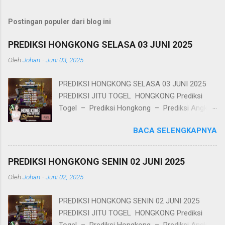
Postingan populer dari blog ini
PREDIKSI HONGKONG SELASA 03 JUNI 2025
Oleh
Johan
-
Juni 03, 2025
PREDIKSI HONGKONG SELASA 03 JUNI 2025
PREDIKSI JITU TOGEL HONGKONG Prediksi
Togel – Prediksi Hongkong – Prediksi Angka
Jitu Hongkong – Bocoran Hongkong – Data
BACA SELENGKAPNYA
Hongkong – Angka Main Hongkong –
Prediksi Togel Hongkong PREDIKSI HONGKONG
SELASA 03 JUNI 2025 RESULT KEMARIN :
PREDIKSI HONGKONG SENIN 02 JUNI 2025
6112 AM BBFS : 75324 POLA 2D EKOR 3 2 4
Oleh
Johan
-
Juni 02, 2025
TOP 2D : 57*53*52*54*37*34*27*23*24*47
AMAN BB AS VS KOP 7 5 3 VS 3 2 4 KUAT : 3
PREDIKSI HONGKONG SENIN 02 JUNI 2025
SHIO : NAGA COBA BOM : 37*34*27 NO BB
PREDIKSI JITU TOGEL HONGKONG Prediksi
TUTUP : 22:30 WIB / RESULT : 23:00 WIB
Togel – Prediksi Hongkong – Prediksi Angka