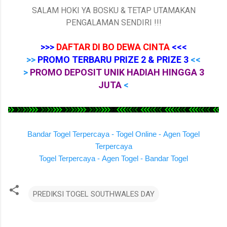
SALAM HOKI YA BOSKU & TETAP UTAMAKAN
PENGALAMAN SENDIRI !!!
>>>
DAFTAR DI BO DEWA CINTA
<<<
>>
PROMO TERBARU PRIZE 2 & PRIZE 3
<<
>
PROMO DEPOSIT UNIK HADIAH HINGGA 3
JUTA
<
Bandar Togel Terpercaya - Togel Online - Agen Togel
Terpercaya
Togel Terpercaya - Agen Togel - Bandar Togel
PREDIKSI TOGEL SOUTHWALES DAY
K