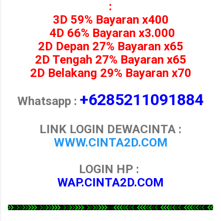
:
3D 59% Bayaran x400
4D 66% Bayaran x3.000
2D Depan 27% Bayaran x65
2D Tengah 27% Bayaran x65
2D Belakang 29% Bayaran x70
+6285211091884
Whatsapp :
LINK LOGIN DEWACINTA :
WWW.CINTA2D.COM
LOGIN HP :
WAP.CINTA2D.COM