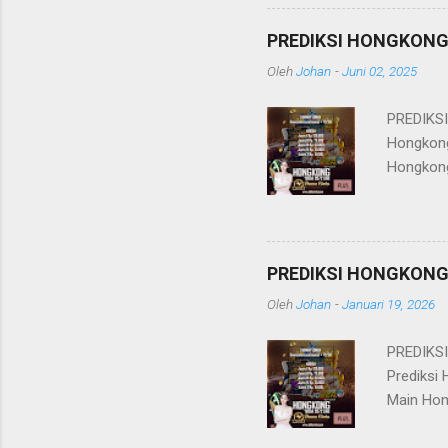
WIB / R
25.000 
PREDIKSI HONGKONG 
https://
Oleh
Johan
-
Juni 02, 2025
UTAMAKA
PRIZE 3 <
PREDIKSI
Hongkon
Hongkon
9386 AM 
KOP 9 6 
23:00 W
Mingguan
PREDIKSI HONGKONG 
HP : ht
Oleh
Johan
-
Januari 19, 2026
!!! >>>
PREDIKS
Prediksi
Main Ho
KEMARIN 