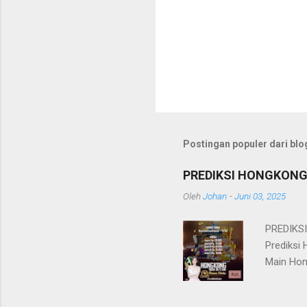
Postingan populer dari blog
PREDIKSI HONGKONG 
Oleh
Johan
-
Juni 03, 2025
PREDIKS
Prediksi
Main Ho
KEMARIN 
AMAN BB 