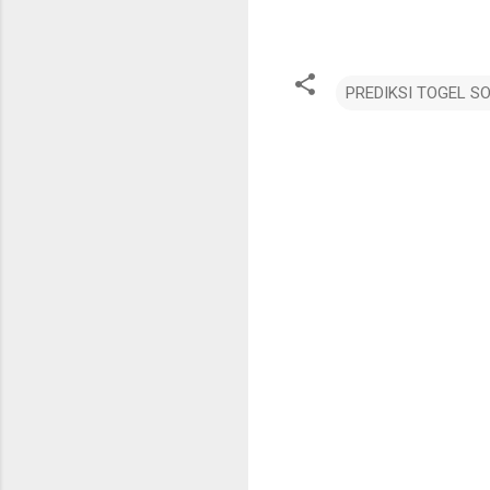
PREDIKSI TOGEL 
K
o
m
e
n
t
a
r