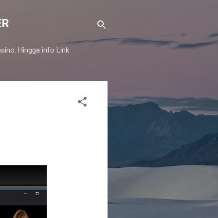
ER
sino. Hingga info Link