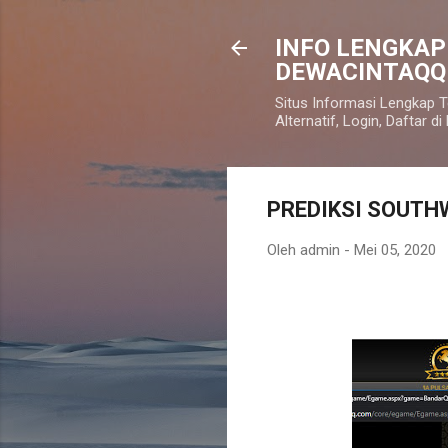
INFO LENGKAP
DEWACINTAQQ
Situs Informasi Lengkap Te
Alternatif, Login, Daftar d
PREDIKSI SOUTH
Oleh
admin
-
Mei 05, 2020