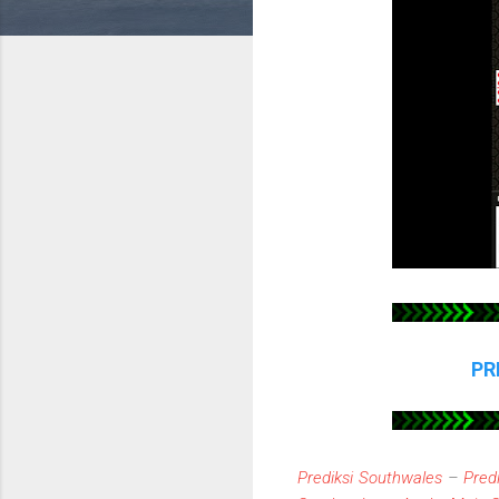
PR
Prediksi Southwales
–
Pred