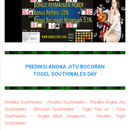
PREDIKSI ANGKA JITU BOCORAN
TOGEL
SOUTHWALES DAY
Prediksi Southwales
–
Prediksi Southwales
–
Prediksi Angka Jitu
Southwales
–
Bocoran Southwales
–
Togel Hari ini
–
Data
Southwales
–
Angka Main Singapore
–
Prediksi Togel
Southwales