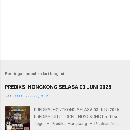
Postingan populer dari blog ini
PREDIKSI HONGKONG SELASA 03 JUNI 2025
Oleh
Johan
-
Juni 03, 2025
PREDIKSI HONGKONG SELASA 03 JUNI 2025
PREDIKSI JITU TOGEL HONGKONG Prediksi
Togel – Prediksi Hongkong – Prediksi Angka