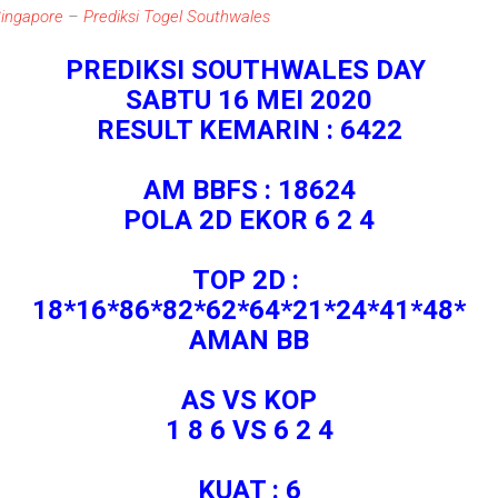
ingapore
–
Prediksi Togel Southwales
PREDIKSI SOUTHWALES DAY
SABTU 16
MEI 2020
RESULT KEMARIN : 6422
AM BBFS : 18624
POLA 2D EKOR 6 2 4
TOP 2D :
18*16*86*82*62*64*21*24*41*48*
AMAN BB
AS VS KOP
1 8 6 VS 6 2 4
KUAT : 6