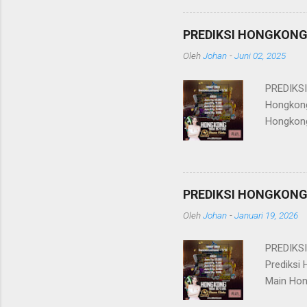
WIB / R
25.000 
PREDIKSI HONGKONG 
https://
Oleh
Johan
-
Juni 02, 2025
UTAMAKA
PRIZE 3 <
PREDIKSI
Hongkon
Hongkon
9386 AM 
KOP 9 6 
23:00 W
Mingguan
PREDIKSI HONGKONG 
HP : ht
Oleh
Johan
-
Januari 19, 2026
!!! >>>
PREDIKS
Prediksi
Main Ho
KEMARIN 