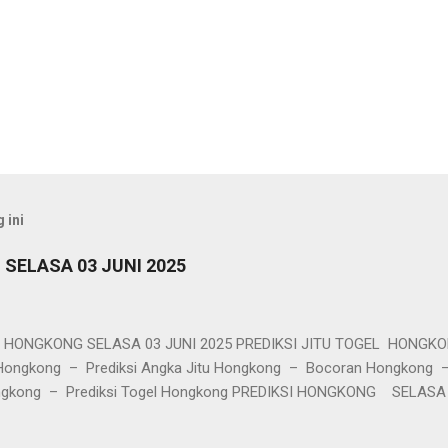
 ini
SELASA 03 JUNI 2025
I HONGKONG SELASA 03 JUNI 2025 PREDIKSI JITU TOGEL HONGKON
 Hongkong – Prediksi Angka Jitu Hongkong – Bocoran Hongkong
ngkong – Prediksi Togel Hongkong PREDIKSI HONGKONG SELASA 
: 6112 AM BBFS : 75324 POLA 2D EKOR 3 2 4 TOP 2D : 57*53*52*
AS VS KOP 7 5 3 VS 3 2 4 KUAT : 3 SHIO : NAGA COBA BOM : 37*3