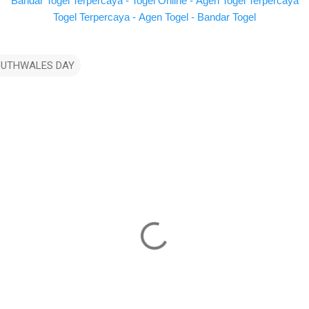
Bandar Togel Terpercaya - Togel Online - Agen Togel Terpercaya
Togel Terpercaya - Agen Togel - Bandar Togel
SOUTHWALES DAY