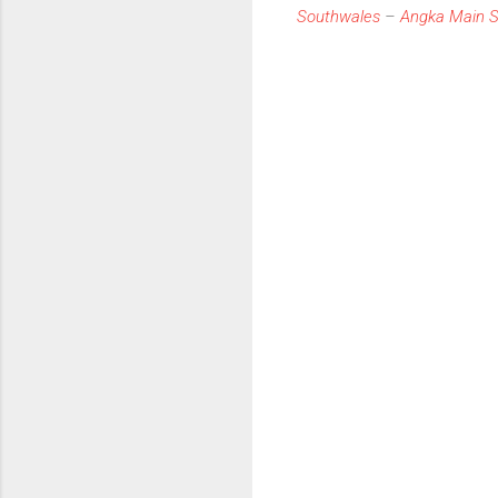
Southwales
–
Angka Main S