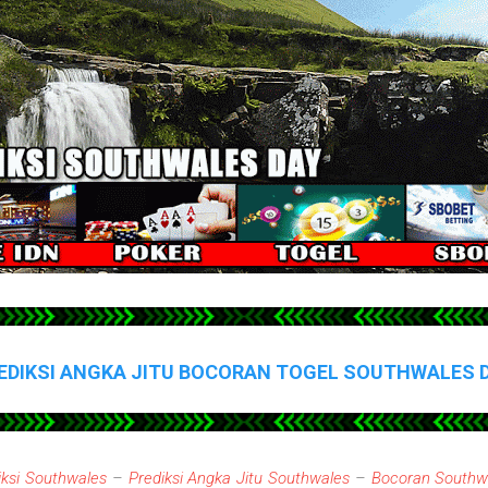
EDIKSI ANGKA JITU BOCORAN TOGEL
SOUTHWALES 
iksi Southwales
–
Prediksi Angka Jitu Southwales
–
Bocoran Southw