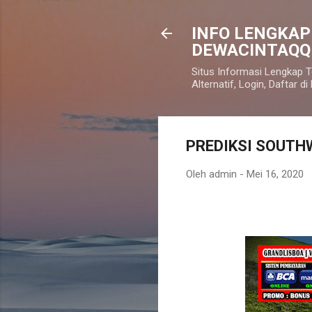
INFO LENGKAP
DEWACINTAQQ
Situs Informasi Lengkap Te
Alternatif, Login, Daftar d
PREDIKSI SOUTH
Oleh
admin
-
Mei 16, 2020