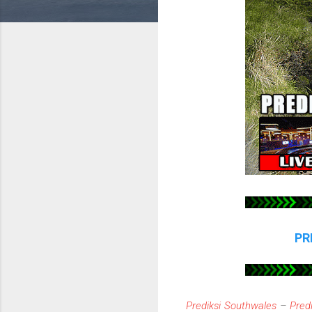
PR
Prediksi Southwales
–
Pred