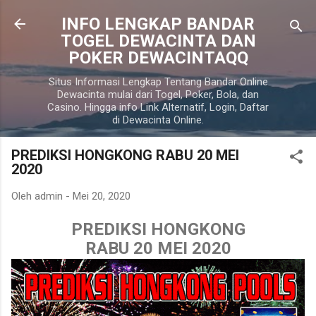
Langsung ke konten utama
INFO LENGKAP BANDAR
TOGEL DEWACINTA DAN
POKER DEWACINTAQQ
Situs Informasi Lengkap Tentang Bandar Online
Dewacinta mulai dari Togel, Poker, Bola, dan
Casino. Hingga info Link Alternatif, Login, Daftar
di Dewacinta Online.
PREDIKSI HONGKONG RABU 20 MEI
2020
Oleh
admin
-
Mei 20, 2020
PREDIKSI HONGKONG
RABU 20
MEI 2020