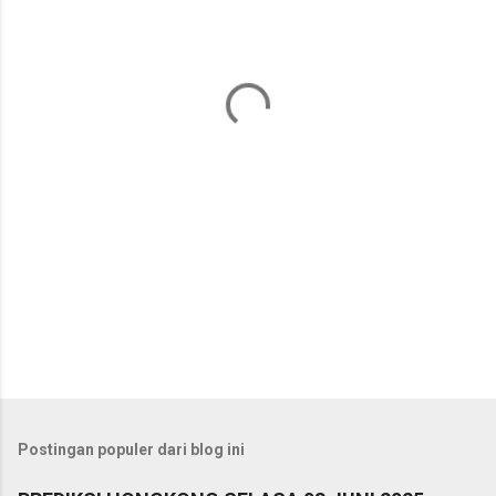
n
t
a
r
Postingan populer dari blog ini