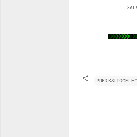
SAL
PREDIKSI TOGEL 
K
o
m
e
n