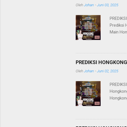
Oleh
Johan
-
Juni 03, 2025
PREDIKS
Prediksi
Main Ho
KEMARIN 
AMAN BB 
WIB / R
25.000 
PREDIKSI HONGKONG 
https://
Oleh
Johan
-
Juni 02, 2025
UTAMAKA
PRIZE 3 <
PREDIKSI
Hongkon
Hongkon
9386 AM 
KOP 9 6 
23:00 W
Mingguan