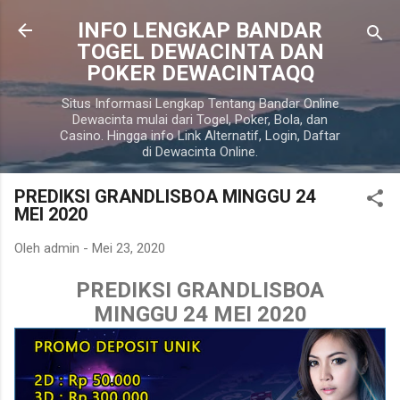
Langsung ke konten utama
INFO LENGKAP BANDAR
TOGEL DEWACINTA DAN
POKER DEWACINTAQQ
Situs Informasi Lengkap Tentang Bandar Online
Dewacinta mulai dari Togel, Poker, Bola, dan
Casino. Hingga info Link Alternatif, Login, Daftar
di Dewacinta Online.
PREDIKSI GRANDLISBOA MINGGU 24
MEI 2020
Oleh
admin
-
Mei 23, 2020
PREDIKSI GRANDLISBOA
MINGGU 24 MEI 2020