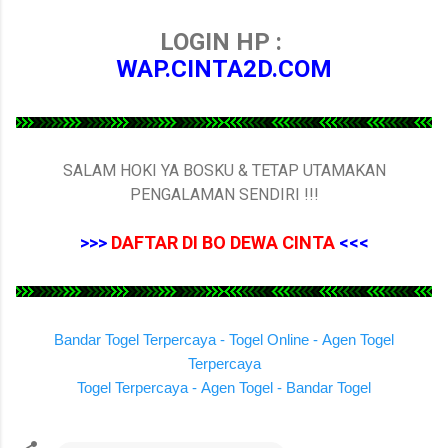
LOGIN HP :
WAP.CINTA2D.COM
SALAM HOKI YA BOSKU & TETAP UTAMAKAN
PENGALAMAN SENDIRI !!!
>>>
DAFTAR DI BO DEWA CINTA
<<<
Bandar Togel Terpercaya - Togel Online - Agen Togel
Terpercaya
Togel Terpercaya - Agen Togel - Bandar Togel