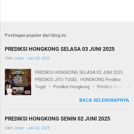
Postingan populer dari blog ini
PREDIKSI HONGKONG SELASA 03 JUNI 2025
Oleh
Johan
-
Juni 03, 2025
PREDIKSI HONGKONG SELASA 03 JUNI 2025
PREDIKSI JITU TOGEL HONGKONG Prediksi
Togel – Prediksi Hongkong – Prediksi Angka
Jitu Hongkong – Bocoran Hongkong – Data
BACA SELENGKAPNYA
Hongkong – Angka Main Hongkong –
Prediksi Togel Hongkong PREDIKSI HONGKONG
SELASA 03 JUNI 2025 RESULT KEMARIN :
PREDIKSI HONGKONG SENIN 02 JUNI 2025
6112 AM BBFS : 75324 POLA 2D EKOR 3 2 4
Oleh
Johan
-
Juni 02, 2025
TOP 2D : 57*53*52*54*37*34*27*23*24*47