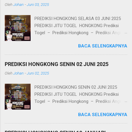
Oleh
Johan
-
Juni 03, 2025
PREDIKSI HONGKONG SELASA 03 JUNI 2025
PREDIKSI JITU TOGEL HONGKONG Prediksi
Togel – Prediksi Hongkong – Prediksi Angka
Jitu Hongkong – Bocoran Hongkong – Data
BACA SELENGKAPNYA
Hongkong – Angka Main Hongkong –
Prediksi Togel Hongkong PREDIKSI HONGKONG
SELASA 03 JUNI 2025 RESULT KEMARIN :
PREDIKSI HONGKONG SENIN 02 JUNI 2025
6112 AM BBFS : 75324 POLA 2D EKOR 3 2 4
Oleh
Johan
-
Juni 02, 2025
TOP 2D : 57*53*52*54*37*34*27*23*24*47
AMAN BB AS VS KOP 7 5 3 VS 3 2 4 KUAT : 3
PREDIKSI HONGKONG SENIN 02 JUNI 2025
SHIO : NAGA COBA BOM : 37*34*27 NO BB
PREDIKSI JITU TOGEL HONGKONG Prediksi
TUTUP : 22:30 WIB / RESULT : 23:00 WIB
Togel – Prediksi Hongkong – Prediksi Angka
BANDAR TOGEL DEWACINTA MINIMAL
Jitu Hongkong – Bocoran Hongkong – Data
TRANSFER BOLA / CASINO : Rp. 25.000
BACA SELENGKAPNYA
Hongkong – Angka Main Hongkong –
Cashback Mingguan 5% Whatsapp :
Prediksi Togel Hongkong PREDIKSI HONGKONG
+6285211091884 LINK LOGIN DEWACINTA :
SENIN 02 JUNI 2025 RESULT KEMARIN : 9386
https://drakorcinta.com/ LOGIN HP :