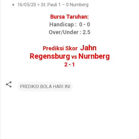
16/05/20 = St. Pauli 1 – 0 Nurnberg
Bursa Taruhan:
Handicap :
0 - 0
Over/Under : 2.5
Jahn
Prediksi
Skor
Regensburg
Nurnberg
vs
2 - 1
PREDIKSI BOLA HARI INI
K
o
m
e
n