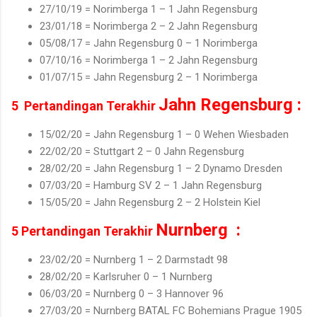
27/10/19 = Norimberga 1 – 1 Jahn Regensburg
23/01/18 = Norimberga 2 – 2 Jahn Regensburg
05/08/17 = Jahn Regensburg 0 – 1 Norimberga
07/10/16 = Norimberga 1 – 2 Jahn Regensburg
01/07/15 = Jahn Regensburg 2 – 1 Norimberga
Jahn Regensburg
:
5
Pertandingan Terakhir
15/02/20 = Jahn Regensburg 1 – 0 Wehen Wiesbaden
22/02/20 = Stuttgart 2 – 0 Jahn Regensburg
28/02/20 = Jahn Regensburg 1 – 2 Dynamo Dresden
07/03/20 = Hamburg SV 2 – 1 Jahn Regensburg
15/05/20 = Jahn Regensburg 2 – 2 Holstein Kiel
Nurnberg
:
5
Pertandingan Terakhir
23/02/20 = Nurnberg 1 – 2 Darmstadt 98
28/02/20 = Karlsruher 0 – 1 Nurnberg
06/03/20 = Nurnberg 0 – 3 Hannover 96
27/03/20 = Nurnberg BATAL FC Bohemians Prague 1905