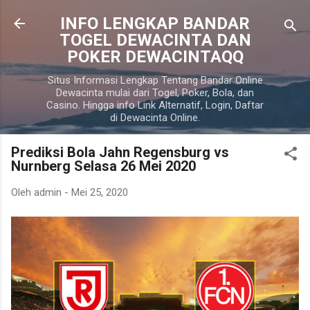
Langsung ke konten utama
INFO LENGKAP BANDAR
TOGEL DEWACINTA DAN
POKER DEWACINTAQQ
Situs Informasi Lengkap Tentang Bandar Online
Dewacinta mulai dari Togel, Poker, Bola, dan
Casino. Hingga info Link Alternatif, Login, Daftar
di Dewacinta Online.
Prediksi Bola Jahn Regensburg vs
Nurnberg Selasa 26 Mei 2020
Oleh
admin
-
Mei 25, 2020