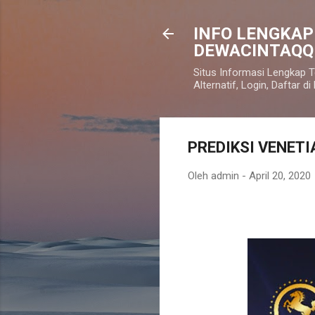
INFO LENGKAP
DEWACINTAQQ
Situs Informasi Lengkap Te
Alternatif, Login, Daftar d
PREDIKSI VENET
Oleh
admin
-
April 20, 2020