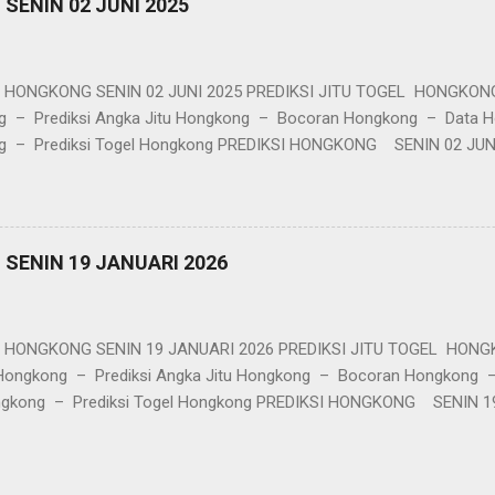
SENIN 02 JUNI 2025
drakorcinta.com/ LOGIN HP : https://wap.drakorcinta.com/ SALAM 
N PENGALAMAN SENDIRI !!! >>> DAFTAR DEWACINTA <<< >> P
< ...
 HONGKONG SENIN 02 JUNI 2025 PREDIKSI JITU TOGEL HONGKONG P
g – Prediksi Angka Jitu Hongkong – Bocoran Hongkong – Data 
g – Prediksi Togel Hongkong PREDIKSI HONGKONG SENIN 02 JUN
BBFS : 96843 POLA 2D EKOR 8 4 3 TOP 2D : 69*68*64*63*89*83*4
8 VS 8 4 3 KUAT : 8 SHIO : KELINCI COBA BOM : 63*89*83 NO BB TUT
IB BANDAR TOGEL DEWACINTA MINIMAL TRANSFER BOLA / CASINO 
 5% Whatsapp : +6285211091884 LINK LOGIN DEWACINTA : https:/
SENIN 19 JANUARI 2026
tps://wap.drakorcinta.com/ SALAM HOKI YA BOSKU & TETAP UTA
 DAFTAR DEWACINTA <<< >> PROMO TERBARU PRIZE 2 & PRIZE 3 <<
I HONGKONG SENIN 19 JANUARI 2026 PREDIKSI JITU TOGEL HONGK
 Hongkong – Prediksi Angka Jitu Hongkong – Bocoran Hongkong
ngkong – Prediksi Togel Hongkong PREDIKSI HONGKONG SENIN 1
: 2771 M BBFS : 63148 POLA 2D EKOR 1 4 8 TOP 2D : 63*61*31*
 KOP 6 3 1 VS 1 4 8 KUAT : 1 SHIO : HARIMAU COBA BOM : 34*46
TA MINIMAL DEPOSIT POKER Rp. 20.000 Whatsapp : +62852613521