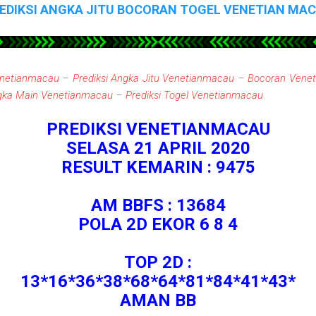
EDIKSI ANGKA JITU BOCORAN TOGEL
VENETIAN MA
enetianmacau
–
Prediksi Angka Jitu Venetianmacau
–
Bocoran Vene
gka Main Venetianmacau
–
Prediksi Togel Venetianmacau
PREDIKSI VENETIANMACAU
SELASA 21 APRIL 2020
RESULT KEMARIN : 9475
AM BBFS : 13684
POLA 2D EKOR 6 8 4
TOP 2D :
13*16*36*38*68*64*81*84*41*43*
AMAN BB