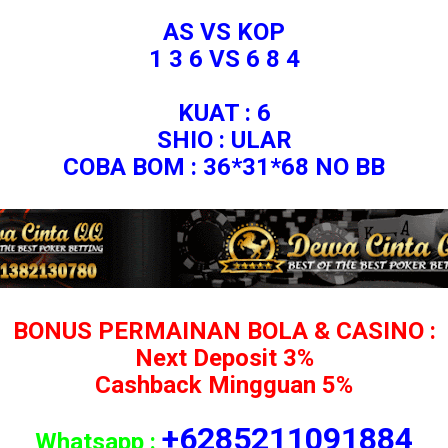
AS VS KOP
1 3 6 VS 6 8 4
KUAT : 6
SHIO : ULAR
COBA BOM : 36*31*68 NO BB
BONUS PERMAINAN BOLA & CASINO :
Next Deposit 3%
Cashback Mingguan 5%
+6285211091884
Whatsapp :