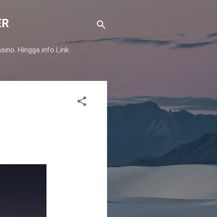
ER
sino. Hingga info Link