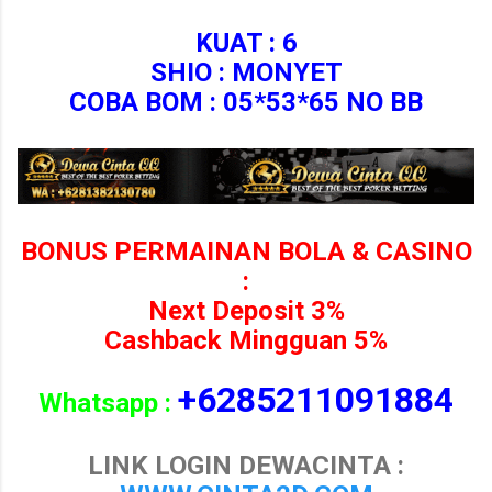
KUAT : 6
SHIO : MONYET
COBA BOM : 05*53*65 NO BB
BONUS PERMAINAN BOLA & CASINO
:
Next Deposit 3%
Cashback Mingguan 5%
+6285211091884
Whatsapp :
LINK LOGIN DEWACINTA :