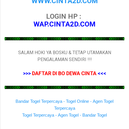
WWW.CINTA2D.COM
LOGIN HP :
WAP.CINTA2D.COM
SALAM HOKI YA BOSKU & TETAP UTAMAKAN
PENGALAMAN SENDIRI !!!
>>>
DAFTAR DI BO DEWA CINTA
<<<
Bandar Togel Terpercaya - Togel Online - Agen Togel
Terpercaya
Togel Terpercaya - Agen Togel - Bandar Togel