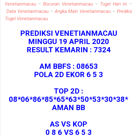
Venetianmacau
–
Bocoran Venetianmacau
–
Togel Hari ini
–
Data Venetianmacau
–
Angka Main Venetianmacau
–
Prediksi
Togel Venetianmacau
PREDIKSI VENETIANMACAU
MINGGU 19 APRIL 2020
RESULT KEMARIN : 7324
AM BBFS : 08653
POLA 2D EKOR 6 5 3
TOP 2D :
08*06*86*85*65*63*50*53*30*38*
AMAN BB
AS VS KOP
0 8 6 VS 6 5 3