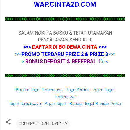
WAP.CINTA2D.COM
SALAM HOKI YA BOSKU & TETAP UTAMAKAN
PENGALAMAN SENDIRI !!!
>>>
DAFTAR DI BO DEWA CINTA
<<<
>>
PROMO TERBARU PRIZE 2 & PRIZE 3
<<
>
BONUS DEPOSIT & REFERRAL 1
% <
Bandar Togel Terpercaya - Togel Online - Agen Togel
Terpercaya
Togel Terpercaya - Agen Togel - Bandar Togel-Bandar Poker
PREDIKSI TOGEL SYDNEY