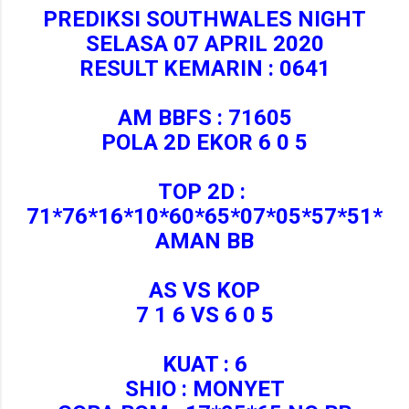
PREDIKSI SOUTHWALES NIGHT
SELASA 07 APRIL 2020
RESULT KEMARIN : 0641
AM BBFS : 71605
POLA 2D EKOR 6 0 5
TOP 2D :
71*76*16*10*60*65*07*05*57*51*
AMAN BB
AS VS KOP
7 1 6 VS 6 0 5
KUAT : 6
SHIO : MONYET