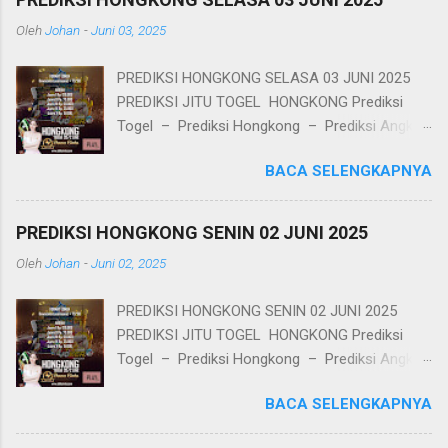
Oleh
Johan
-
Juni 03, 2025
PREDIKSI HONGKONG SELASA 03 JUNI 2025
PREDIKSI JITU TOGEL HONGKONG Prediksi
Togel – Prediksi Hongkong – Prediksi Angka
Jitu Hongkong – Bocoran Hongkong – Data
BACA SELENGKAPNYA
Hongkong – Angka Main Hongkong –
Prediksi Togel Hongkong PREDIKSI HONGKONG
SELASA 03 JUNI 2025 RESULT KEMARIN :
PREDIKSI HONGKONG SENIN 02 JUNI 2025
6112 AM BBFS : 75324 POLA 2D EKOR 3 2 4
Oleh
Johan
-
Juni 02, 2025
TOP 2D : 57*53*52*54*37*34*27*23*24*47
AMAN BB AS VS KOP 7 5 3 VS 3 2 4 KUAT : 3
PREDIKSI HONGKONG SENIN 02 JUNI 2025
SHIO : NAGA COBA BOM : 37*34*27 NO BB
PREDIKSI JITU TOGEL HONGKONG Prediksi
TUTUP : 22:30 WIB / RESULT : 23:00 WIB
Togel – Prediksi Hongkong – Prediksi Angka
BANDAR TOGEL DEWACINTA MINIMAL
Jitu Hongkong – Bocoran Hongkong – Data
TRANSFER BOLA / CASINO : Rp. 25.000
BACA SELENGKAPNYA
Hongkong – Angka Main Hongkong –
Cashback Mingguan 5% Whatsapp :
Prediksi Togel Hongkong PREDIKSI HONGKONG
+6285211091884 LINK LOGIN DEWACINTA :