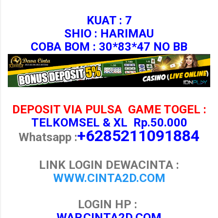
KUAT : 7
SHIO : HARIMAU
COBA BOM : 30*83*47 NO BB
DEPOSIT VIA PULSA GAME TOGEL :
TELKOMSEL & XL Rp.50.000
+6285211091884
Whatsapp :
LINK LOGIN DEWACINTA :
WWW.CINTA2D.COM
LOGIN HP :
WAP.CINTA2D.COM