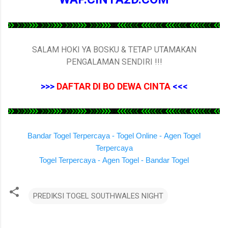
SALAM HOKI YA BOSKU & TETAP UTAMAKAN
PENGALAMAN SENDIRI !!!
>>>
DAFTAR DI BO DEWA CINTA
<<<
Bandar Togel Terpercaya - Togel Online - Agen Togel
Terpercaya
Togel Terpercaya - Agen Togel - Bandar Togel
PREDIKSI TOGEL SOUTHWALES NIGHT
K