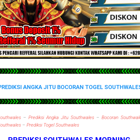
PREDIKSI ANGKA JITU BOCORAN TOGEL
SOUTHWALE
Southwales
–
Prediksi Angka Jitu Southwales
–
Bocoran Southwal
Southwales
–
Prediksi Togel Southwales
PREDIKSI SOUTHWALES MORNING