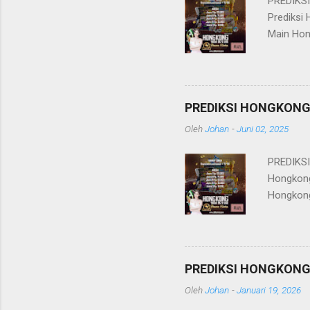
PREDIKS
Prediksi
Main Ho
KEMARIN 
AMAN BB 
WIB / R
25.000 
PREDIKSI HONGKONG 
https://
Oleh
Johan
-
Juni 02, 2025
UTAMAKA
PRIZE 3 <
PREDIKSI
Hongkon
Hongkon
9386 AM 
KOP 9 6 
23:00 W
Mingguan
PREDIKSI HONGKONG 
HP : ht
Oleh
Johan
-
Januari 19, 2026
!!! >>>