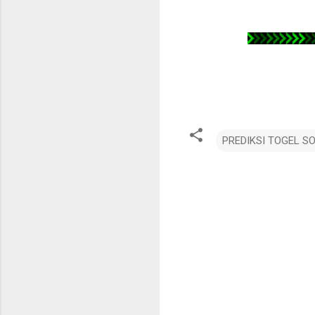
PREDIKSI TOGEL 
K
o
m
e
n
t
a