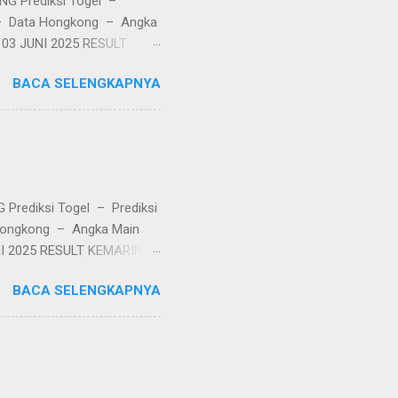
G Prediksi Togel –
 – Data Hongkong – Angka
03 JUNI 2025 RESULT
54*37*34*27*23*24*47
BACA SELENGKAPNYA
4*27 NO BB TUTUP : 22:30
OLA / CASINO : Rp.
EWACINTA :
HOKI YA BOSKU & TETAP
ROMO TERBARU PRIZE 2 &
rediksi Togel – Prediksi
Hongkong – Angka Main
I 2025 RESULT KEMARIN :
9*48*43*39 AMAN BB AS VS
BACA SELENGKAPNYA
UP : 22:30 WIB / RESULT :
: Rp. 25.000 Cashback
/drakorcinta.com/ LOGIN
MAKAN PENGALAMAN SENDIRI
 ...