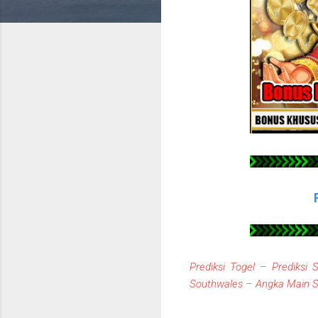
Prediksi Togel
–
Prediksi 
Southwales
–
Angka Main 