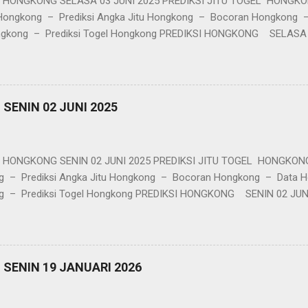
I HONGKONG SELASA 03 JUNI 2025 PREDIKSI JITU TOGEL HONGKON
 Hongkong – Prediksi Angka Jitu Hongkong – Bocoran Hongkong
ngkong – Prediksi Togel Hongkong PREDIKSI HONGKONG SELASA 
: 6112 AM BBFS : 75324 POLA 2D EKOR 3 2 4 TOP 2D : 57*53*52*
AS VS KOP 7 5 3 VS 3 2 4 KUAT : 3 SHIO : NAGA COBA BOM : 37*3
ESULT : 23:00 WIB BANDAR TOGEL DEWACINTA MINIMAL TRANSFER B
Cashback Mingguan 5% Whatsapp : +6285211091884 LINK LOGIN D
SENIN 02 JUNI 2025
drakorcinta.com/ LOGIN HP : https://wap.drakorcinta.com/ SALAM 
N PENGALAMAN SENDIRI !!! >>> DAFTAR DEWACINTA <<< >> P
< ...
 HONGKONG SENIN 02 JUNI 2025 PREDIKSI JITU TOGEL HONGKONG P
g – Prediksi Angka Jitu Hongkong – Bocoran Hongkong – Data 
g – Prediksi Togel Hongkong PREDIKSI HONGKONG SENIN 02 JUN
BBFS : 96843 POLA 2D EKOR 8 4 3 TOP 2D : 69*68*64*63*89*83*4
8 VS 8 4 3 KUAT : 8 SHIO : KELINCI COBA BOM : 63*89*83 NO BB TUT
IB BANDAR TOGEL DEWACINTA MINIMAL TRANSFER BOLA / CASINO 
 5% Whatsapp : +6285211091884 LINK LOGIN DEWACINTA : https:/
SENIN 19 JANUARI 2026
tps://wap.drakorcinta.com/ SALAM HOKI YA BOSKU & TETAP UTA
 DAFTAR DEWACINTA <<< >> PROMO TERBARU PRIZE 2 & PRIZE 3 <<