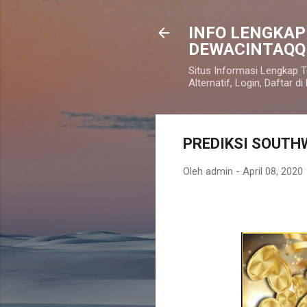
INFO LENGKAP
DEWACINTAQQ
Situs Informasi Lengkap Te
Alternatif, Login, Daftar d
PREDIKSI SOUTH
Oleh
admin
-
April 08, 2020