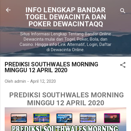
Langsung ke konten utama
INFO LENGKAP BANDAR
TOGEL DEWACINTA DAN
POKER DEWACINTAQQ
Situs Informasi Lengkap Tentang Bandar Online
Dewacinta mulai dari Togel, Poker, Bola, dan
Casino. Hingga info Link Alternatif, Login, Daftar
di Dewacinta Online.
PREDIKSI SOUTHWALES MORNING
MINGGU 12 APRIL 2020
Oleh
admin
-
April 12, 2020
PREDIKSI SOUTHWALES MORNING
MINGGU 12 APRIL 2020