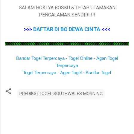
SALAM HOKI YA BOSKU & TETAP UTAMAKAN
PENGALAMAN SENDIRI !!!
>>>
DAFTAR DI BO DEWA CINTA
<<<
Bandar Togel Terpercaya - Togel Online - Agen Togel
Terpercaya
Togel Terpercaya - Agen Togel - Bandar Togel
PREDIKSI TOGEL SOUTHWALES MORNING
K
o
m
e