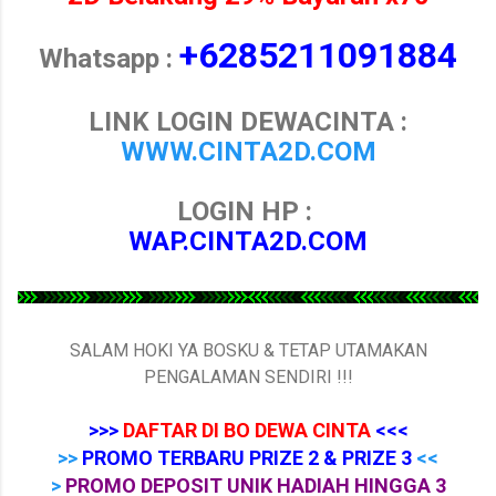
+6285211091884
Whatsapp :
LINK LOGIN DEWACINTA :
WWW.CINTA2D.COM
LOGIN HP :
WAP.CINTA2D.COM
SALAM HOKI YA BOSKU & TETAP UTAMAKAN
PENGALAMAN SENDIRI !!!
>>>
DAFTAR DI BO DEWA CINTA
<<<
>>
PROMO TERBARU PRIZE 2 & PRIZE 3
<<
>
PROMO DEPOSIT UNIK HADIAH HINGGA 3