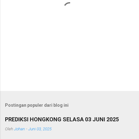
a
r
Postingan populer dari blog ini
PREDIKSI HONGKONG SELASA 03 JUNI 2025
Oleh
Johan
-
Juni 03, 2025