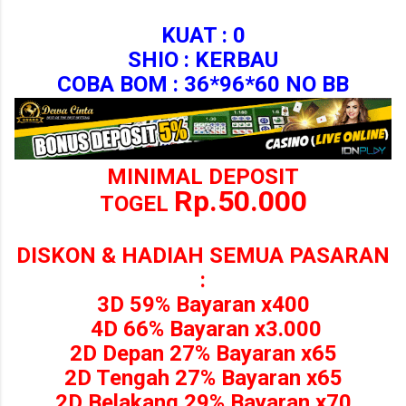
KUAT : 0
SHIO : KERBAU
COBA BOM : 36*96*60 NO BB
MINIMAL DEPOSIT
Rp.50.000
TOGEL
DISKON & HADIAH SEMUA PASARAN
:
3D 59% Bayaran x400
4D 66% Bayaran x3.000
2D Depan 27% Bayaran x65
2D Tengah 27% Bayaran x65
2D Belakang 29% Bayaran x70