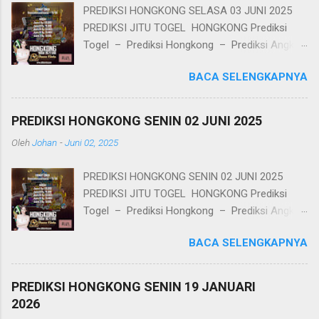
PREDIKSI HONGKONG SELASA 03 JUNI 2025
PREDIKSI JITU TOGEL HONGKONG Prediksi
Togel – Prediksi Hongkong – Prediksi Angka
Jitu Hongkong – Bocoran Hongkong – Data
BACA SELENGKAPNYA
Hongkong – Angka Main Hongkong –
Prediksi Togel Hongkong PREDIKSI HONGKONG
SELASA 03 JUNI 2025 RESULT KEMARIN :
PREDIKSI HONGKONG SENIN 02 JUNI 2025
6112 AM BBFS : 75324 POLA 2D EKOR 3 2 4
Oleh
Johan
-
Juni 02, 2025
TOP 2D : 57*53*52*54*37*34*27*23*24*47
AMAN BB AS VS KOP 7 5 3 VS 3 2 4 KUAT : 3
PREDIKSI HONGKONG SENIN 02 JUNI 2025
SHIO : NAGA COBA BOM : 37*34*27 NO BB
PREDIKSI JITU TOGEL HONGKONG Prediksi
TUTUP : 22:30 WIB / RESULT : 23:00 WIB
Togel – Prediksi Hongkong – Prediksi Angka
BANDAR TOGEL DEWACINTA MINIMAL
Jitu Hongkong – Bocoran Hongkong – Data
TRANSFER BOLA / CASINO : Rp. 25.000
BACA SELENGKAPNYA
Hongkong – Angka Main Hongkong –
Cashback Mingguan 5% Whatsapp :
Prediksi Togel Hongkong PREDIKSI HONGKONG
+6285211091884 LINK LOGIN DEWACINTA :
SENIN 02 JUNI 2025 RESULT KEMARIN : 9386
https://drakorcinta.com/ LOGIN HP :
PREDIKSI HONGKONG SENIN 19 JANUARI
AM BBFS : 96843 POLA 2D EKOR 8 4 3 TOP 2D :
https://wap.drakorcinta.com/ SALAM HOKI YA
2026
69*68*64*63*89*83*49*48*43*39 AMAN BB AS
BOSKU & TETAP UTAMAKAN PENGALAMAN