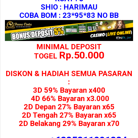
SHIO : HARIMAU
COBA BOM : 23*95*83 NO BB
MINIMAL DEPOSIT
Rp.50.000
TOGEL
DISKON & HADIAH SEMUA PASARAN
:
3D 59% Bayaran x400
4D 66% Bayaran x3.000
2D Depan 27% Bayaran x65
2D Tengah 27% Bayaran x65
2D Belakang 29% Bayaran x70