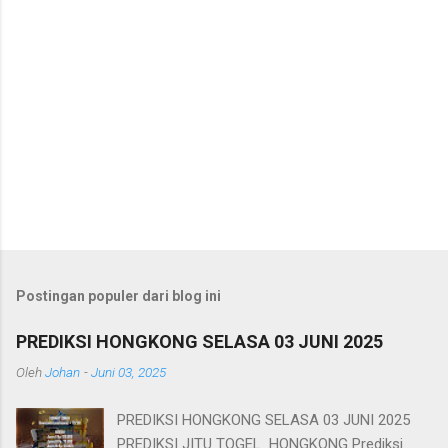
Postingan populer dari blog ini
PREDIKSI HONGKONG SELASA 03 JUNI 2025
Oleh
Johan
-
Juni 03, 2025
PREDIKSI HONGKONG SELASA 03 JUNI 2025
PREDIKSI JITU TOGEL HONGKONG Prediksi