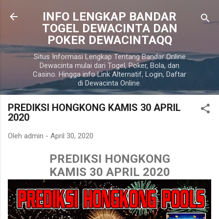
Langsung ke konten utama
INFO LENGKAP BANDAR
TOGEL DEWACINTA DAN
POKER DEWACINTAQQ
Situs Informasi Lengkap Tentang Bandar Online
Dewacinta mulai dari Togel, Poker, Bola, dan
Casino. Hingga info Link Alternatif, Login, Daftar
di Dewacinta Online.
PREDIKSI HONGKONG KAMIS 30 APRIL
2020
Oleh
admin
-
April 30, 2020
PREDIKSI HONGKONG
KAMIS 30
APRIL 2020