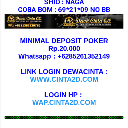
SHIO : NAGA
COBA BOM : 69
*21*09
NO BB
MINIMAL DEPOSIT POKER
Rp.20.000
Whatsapp : +6285261352149
LINK LOGIN DEWACINTA :
WWW.CINTA2D.COM
LOGIN HP :
WAP.CINTA2D.COM