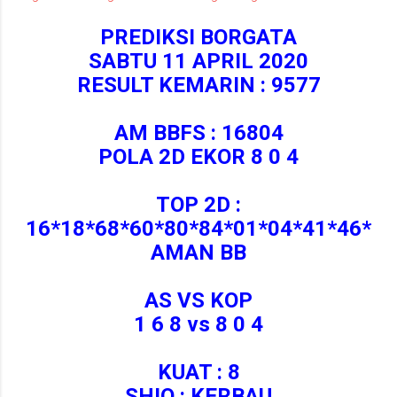
PREDIKSI
BORGATA
SABTU 11
APRIL 2020
RESULT KEMARIN : 9577
AM BBFS : 16804
POLA 2D EKOR 8 0 4
TOP 2D :
16*18*68*60*80*84*01*04*41*46*
AMAN BB
AS VS KOP
1 6 8 vs 8 0 4
KUAT : 8
SHIO : KERBAU