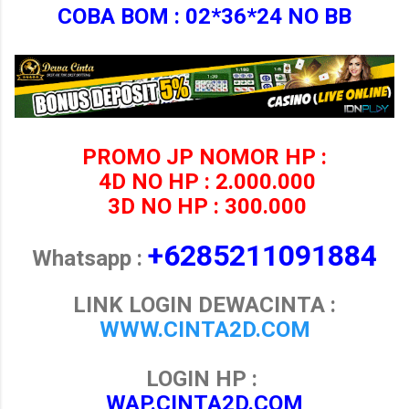
COBA BOM : 02
*36*24
NO BB
PROMO JP NOMOR HP :
4D NO HP : 2.000.000
3D NO HP : 300.000
+6285211091884
Whatsapp :
LINK LOGIN DEWACINTA :
WWW.CINTA2D.COM
LOGIN HP :
WAP.CINTA2D.COM