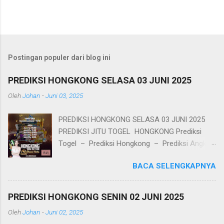
Postingan populer dari blog ini
PREDIKSI HONGKONG SELASA 03 JUNI 2025
Oleh
Johan
-
Juni 03, 2025
PREDIKSI HONGKONG SELASA 03 JUNI 2025
PREDIKSI JITU TOGEL HONGKONG Prediksi
Togel – Prediksi Hongkong – Prediksi Angka
Jitu Hongkong – Bocoran Hongkong – Data
BACA SELENGKAPNYA
Hongkong – Angka Main Hongkong –
Prediksi Togel Hongkong PREDIKSI HONGKONG
SELASA 03 JUNI 2025 RESULT KEMARIN :
PREDIKSI HONGKONG SENIN 02 JUNI 2025
6112 AM BBFS : 75324 POLA 2D EKOR 3 2 4
Oleh
Johan
-
Juni 02, 2025
TOP 2D : 57*53*52*54*37*34*27*23*24*47