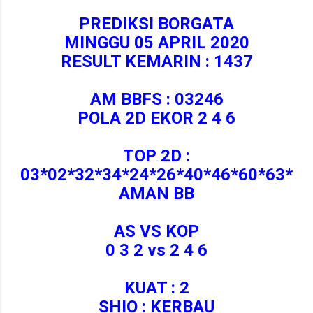
PREDIKSI
BORGATA
MINGGU 05
APRIL 2020
RESULT KEMARIN : 1437
AM BBFS : 03246
POLA 2D EKOR 2 4 6
TOP 2D :
03*02*32*34*24*26*40*46*60*63*
AMAN BB
AS VS KOP
0 3 2 vs 2 4 6
KUAT : 2
SHIO : KERBAU