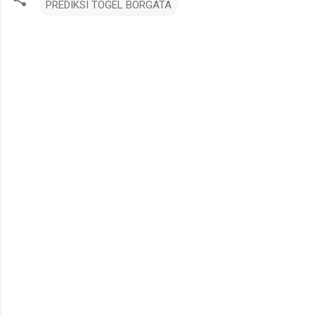
PREDIKSI TOGEL BORGATA
K
o
m
e
n
t
a
r