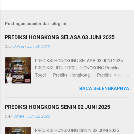
Postingan populer dari blog ini
PREDIKSI HONGKONG SELASA 03 JUNI 2025
Oleh
Johan
-
Juni 03, 2025
PREDIKSI HONGKONG SELASA 03 JUNI 2025
PREDIKSI JITU TOGEL HONGKONG Prediksi
Togel – Prediksi Hongkong – Prediksi Angka
Jitu Hongkong – Bocoran Hongkong – Data
BACA SELENGKAPNYA
Hongkong – Angka Main Hongkong –
Prediksi Togel Hongkong PREDIKSI HONGKONG
SELASA 03 JUNI 2025 RESULT KEMARIN :
PREDIKSI HONGKONG SENIN 02 JUNI 2025
6112 AM BBFS : 75324 POLA 2D EKOR 3 2 4
Oleh
Johan
-
Juni 02, 2025
TOP 2D : 57*53*52*54*37*34*27*23*24*47
AMAN BB AS VS KOP 7 5 3 VS 3 2 4 KUAT : 3
PREDIKSI HONGKONG SENIN 02 JUNI 2025
SHIO : NAGA COBA BOM : 37*34*27 NO BB