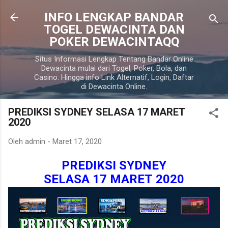
Langsung ke konten utama
INFO LENGKAP BANDAR
TOGEL DEWACINTA DAN
POKER DEWACINTAQQ
Situs Informasi Lengkap Tentang Bandar Online
Dewacinta mulai dari Togel, Poker, Bola, dan
Casino. Hingga info Link Alternatif, Login, Daftar
di Dewacinta Online.
PREDIKSI SYDNEY SELASA 17 MARET
2020
Oleh
admin
-
Maret 17, 2020
PREDIKSI SYDNEY
SELASA 17 MARET
2020