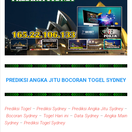
PREDIKSI ANGKA JITU BOCORAN TOGEL
SYDNEY
Prediksi Togel
–
Prediksi Sydney
–
Prediksi Angka Jitu Sydney
–
Bocoran Sydney
–
Togel Hari ini
–
Data Sydney
–
Angka Main
Sydney
–
Prediksi Togel Sydney