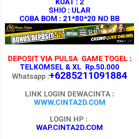
KUAT : 2
SHIO : ULAR
COBA BOM : 21*80*20 NO BB
DEPOSIT VIA PULSA GAME TOGEL :
TELKOMSEL & XL Rp.50.000
+6285211091884
Whatsapp :
LINK LOGIN DEWACINTA :
WWW.CINTA2D.COM
LOGIN HP :
WAP.CINTA2D.COM