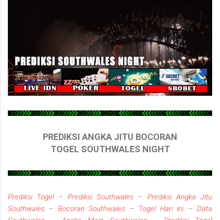
PREDIKSI ANGKA JITU BOCORAN
TOGEL
SOUTHWALES NIGHT
Prediksi Togel
–
Prediksi Southwales
–
Prediksi Angka Jitu
Southwales
–
Bocoran Southwales
–
Togel Hari ini
–
Data