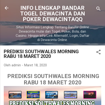
Langsung ke konten utama
INFO LENGKAP BANDAR
TOGEL DEWACINTA DAN
POKER DEWACINTAQQ
Situs Informasi Lengkap Tentang Bandar Online
Dewacinta mulai dari Togel, Poker, Bola, dan
Casino. Hingga info Link Alternatif, Login, Daftar
di Dewacinta Online.
PREDIKSI SOUTHWALES MORNING
RABU 18 MARET 2020
Oleh
admin
-
Maret 18, 2020
PREDIKSI SOUTHWALES MORNING
RABU 18 MARET 2020