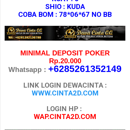
SHIO : KUDA
COBA BOM : 78*06*67 NO BB
MINIMAL DEPOSIT POKER
Rp.20.000
+6285261352149
Whatsapp :
LINK LOGIN DEWACINTA :
WWW.CINTA2D.COM
LOGIN HP :
WAP.CINTA2D.COM