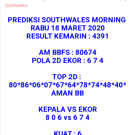
Southwales
PREDIKSI SOUTHWALES MORNING
RABU 18 MARET 2020
RESULT KEMARIN : 4391
AM BBFS : 80674
POLA 2D EKOR : 6 7 4
TOP 2D :
80*86*06*07*67*64*78*74*48*40*
AMAN BB
KEPALA VS EKOR
8 0 6 vs 6 7 4
KUAT : 6