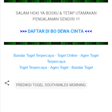
SALAM HOKI YA BOSKU & TETAP UTAMAKAN
PENGALAMAN SENDIRI !!!
>>>
DAFTAR DI BO DEWA CINTA
<<<
Bandar Togel Terpercaya - Togel Online - Agen Togel
Terpercaya
Togel Terpercaya - Agen Togel - Bandar Togel
PREDIKSI TOGEL SOUTHWALES MORNING
K
o
m