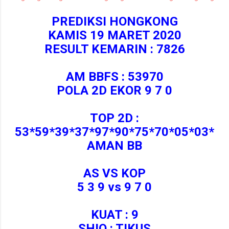
PREDIKSI HONGKONG
KAMIS 19 MARET 2020
RESULT KEMARIN : 7826
AM BBFS : 53970
POLA 2D EKOR 9 7 0
TOP 2D :
53*59*39*37*97*90*75*70*05*03*
AMAN BB
AS VS KOP
5 3 9 vs 9 7 0
KUAT : 9
SHIO : TIKUS