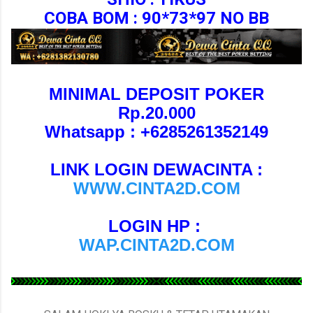
COBA BOM : 90
*73*97
NO BB
MINIMAL DEPOSIT POKER
Rp.20.000
Whatsapp : +6285261352149
LINK LOGIN DEWACINTA :
WWW.CINTA2D.COM
LOGIN HP :
WAP.CINTA2D.COM