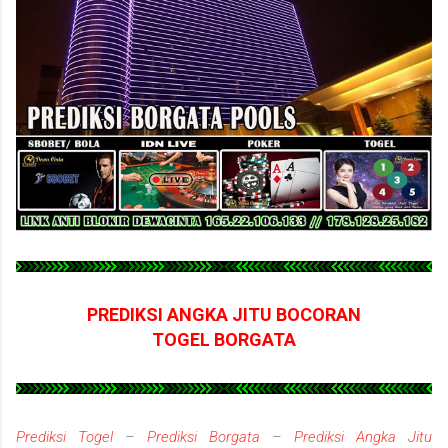
PREDIKSI ANGKA JITU BOCORAN
TOGEL
BORGATA
Prediksi Togel
–
Prediksi Borgata
–
Prediksi Angka Jitu