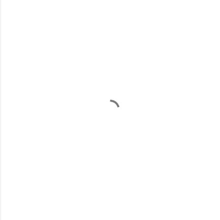
K
o
m
e
n
t
a
r