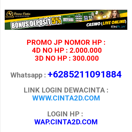
PROMO JP NOMOR HP :
4D NO HP : 2.000.000
3D NO HP : 300.000
+6285211091884
Whatsapp :
LINK LOGIN DEWACINTA :
WWW.CINTA2D.COM
LOGIN HP :
WAP.CINTA2D.COM