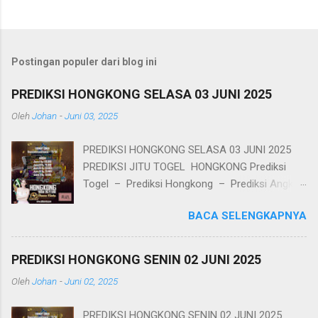
Postingan populer dari blog ini
PREDIKSI HONGKONG SELASA 03 JUNI 2025
Oleh
Johan
-
Juni 03, 2025
PREDIKSI HONGKONG SELASA 03 JUNI 2025
PREDIKSI JITU TOGEL HONGKONG Prediksi
Togel – Prediksi Hongkong – Prediksi Angka
Jitu Hongkong – Bocoran Hongkong – Data
BACA SELENGKAPNYA
Hongkong – Angka Main Hongkong –
Prediksi Togel Hongkong PREDIKSI HONGKONG
SELASA 03 JUNI 2025 RESULT KEMARIN :
PREDIKSI HONGKONG SENIN 02 JUNI 2025
6112 AM BBFS : 75324 POLA 2D EKOR 3 2 4
Oleh
Johan
-
Juni 02, 2025
TOP 2D : 57*53*52*54*37*34*27*23*24*47
AMAN BB AS VS KOP 7 5 3 VS 3 2 4 KUAT : 3
PREDIKSI HONGKONG SENIN 02 JUNI 2025