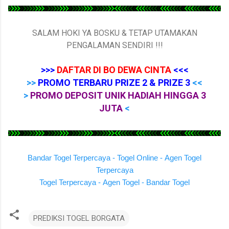
SALAM HOKI YA BOSKU & TETAP UTAMAKAN
PENGALAMAN SENDIRI !!!
>>>
DAFTAR DI BO DEWA CINTA
<<<
>>
PROMO TERBARU PRIZE 2 & PRIZE 3
<<
>
PROMO DEPOSIT UNIK HADIAH HINGGA 3
JUTA
<
Bandar Togel Terpercaya - Togel Online - Agen Togel
Terpercaya
Togel Terpercaya - Agen Togel - Bandar Togel
PREDIKSI TOGEL BORGATA