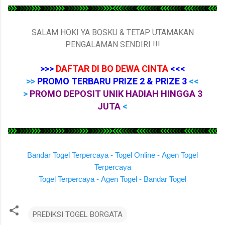
SALAM HOKI YA BOSKU & TETAP UTAMAKAN
PENGALAMAN SENDIRI !!!
>>>
DAFTAR DI BO DEWA CINTA
<<<
>>
PROMO TERBARU PRIZE 2 & PRIZE 3
<<
>
PROMO DEPOSIT UNIK HADIAH HINGGA 3
JUTA
<
Bandar Togel Terpercaya - Togel Online - Agen Togel
Terpercaya
Togel Terpercaya - Agen Togel - Bandar Togel
PREDIKSI TOGEL BORGATA