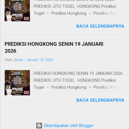
SHIO : NAGA COBA BOM : 37*34*27 NO BB
PREDIKSI JITU TOGEL HONGKONG Prediksi
TUTUP : 22:30 WIB / RESULT : 23:00 WIB
Togel – Prediksi Hongkong – Prediksi Angka
BANDAR TOGEL DEWACINTA MINIMAL
Jitu Hongkong – Bocoran Hongkong – Data
TRANSFER BOLA / CASINO : Rp. 25.000
BACA SELENGKAPNYA
Hongkong – Angka Main Hongkong –
Cashback Mingguan 5% Whatsapp :
Prediksi Togel Hongkong PREDIKSI HONGKONG
+6285211091884 LINK LOGIN DEWACINTA :
SENIN 02 JUNI 2025 RESULT KEMARIN : 9386
https://drakorcinta.com/ LOGIN HP :
PREDIKSI HONGKONG SENIN 19 JANUARI
AM BBFS : 96843 POLA 2D EKOR 8 4 3 TOP 2D :
https://wap.drakorcinta.com/ SALAM HOKI YA
2026
69*68*64*63*89*83*49*48*43*39 AMAN BB AS
BOSKU & TETAP UTAMAKAN PENGALAMAN
Oleh
Johan
-
Januari 19, 2026
VS KOP 9 6 8 VS 8 4 3 KUAT : 8 SHIO : KELINCI
SENDIRI !!! >>> DAFTAR DEWACINTA <<< >>
COBA BOM : 63*89*83 NO BB TUTUP : 22:30
PROMO TERBARU PRIZE 2 & PRIZE 3 << ...
PREDIKSI HONGKONG SENIN 19 JANUARI 2026
WIB / RESULT : 23:00 WIB BANDAR TOGEL
PREDIKSI JITU TOGEL HONGKONG Prediksi
DEWACINTA MINIMAL TRANSFER BOLA /
Togel – Prediksi Hongkong – Prediksi Angka
CASINO : Rp. 25.000 Cashback Mingguan 5%
Jitu Hongkong – Bocoran Hongkong – Data
Whatsapp : +6285211091884 LINK LOGIN
BACA SELENGKAPNYA
Hongkong – Angka Main Hongkong –
DEWACINTA : https://drakorcinta.com/ LOGIN
Prediksi Togel Hongkong PREDIKSI HONGKONG
HP : https://wap.drakorcinta.com/ SALAM HOKI
SENIN 19 JANUARI 2026 RESULT KEMARIN :
YA BOSKU & TETAP UTAMAKAN PENGALAMAN
2771 M BBFS : 63148 POLA 2D EKOR 1 4 8 TOP
SENDIRI !!! >>> DAFTAR DEWACINTA <<< >>
Diberdayakan oleh Blogger
2D : 63*61*31*34*14*18*46*48*86*83 AMAN