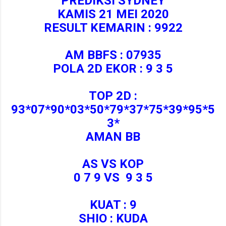
PREDIKSI SYDNEY
KAMIS 21 MEI
2020
RESULT KEMARIN : 9922
AM BBFS :
07935
POLA 2D EKOR : 9 3 5
TOP 2D :
93*07*90*03*50*79*37*75*39*95*5
3*
AMAN BB
AS VS KOP
0 7 9 VS 9 3 5
KUAT : 9
SHIO : KUDA